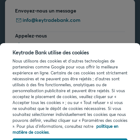
Envoyez-nous un message
info@keytradebank.com
Appelez-nous
+32 2 679 90 00
Keytrade Bank utilise des cookies
Vous avez des questions ?
Nous utilisons des cookies et d'autres technologies de
partenaires comme Google pour vous offrir la meilleure
Questions fréquentes
expérience en ligne. Certains de ces cookies sont strictement
nécessaires et ne peuvent pas être rejetés ; d'autres sont
utilisés à des fins fonctionnelles, analytiques ou de
personnalisation publicitaire et peuvent être rejetés. Si vous
acceptez le placement de cookies, veuillez cliquer sur «
Accepter tous les cookies » ; ou sur « Tout refuser » si vous
ne souhaitez que le dépôt de cookies nécessaires. Si vous
Infos légales
souhaitez sélectionner individuellement les cookies que nous
pouvons définir, veuillez cliquer sur « Paramètres des cookies
Privacy
». Pour plus d'informations, consultez notre
politique en
Cookies
matière de cookies.
PSD2