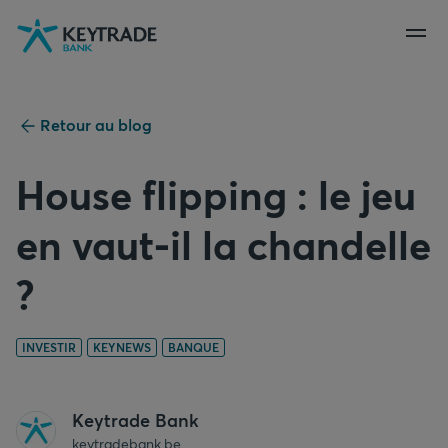
Aller
Aller
Aller
à
à
au
la
la
contenu
navigation
connexion
Retour au blog
House flipping : le jeu
en vaut-il la chandelle
?
INVESTIR
KEYNEWS
BANQUE
Keytrade Bank
keytradebank.be