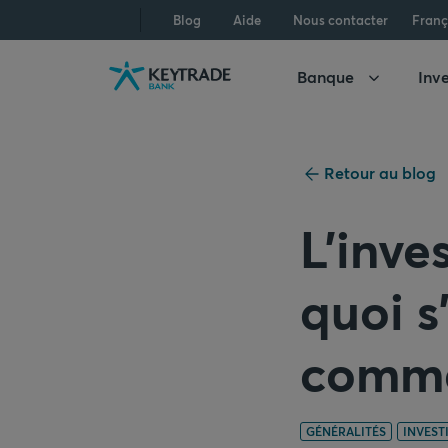
Aller
Aller
Aller
Blog
Aide
Nous contacter
Franç
à
à
au
la
la
contenu
Banque
Inve
navigation
connexion
Retour au blog
L’inve
quoi s
comme
GÉNÉRALITÉS
INVEST