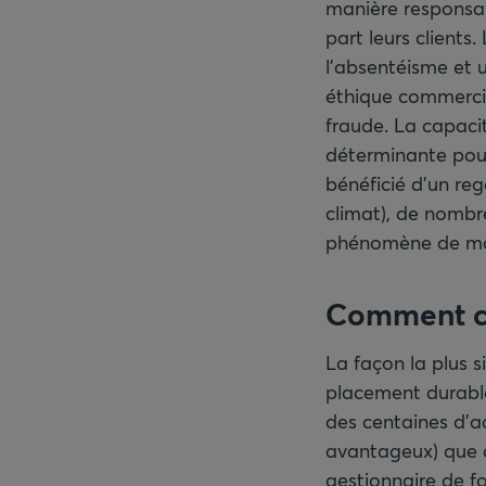
manière responsabl
part leurs clients
l’absentéisme et 
éthique commercia
fraude. La capaci
déterminante pour
bénéficié d'un re
climat), de nombr
phénomène de m
Comment c
La façon la plus 
placement durable
des centaines d’ac
avantageux) que d
gestionnaire de fo