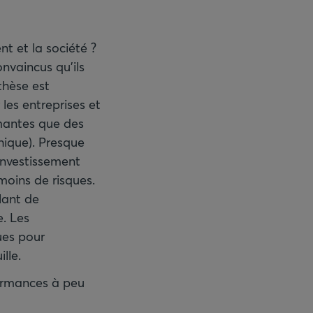
t et la société ?
nvaincus qu'ils
thèse est
les entreprises et
rmantes que des
phique). Presque
’investissement
oins de risques.
lant de
e. Les
ues pour
lle.
formances à peu