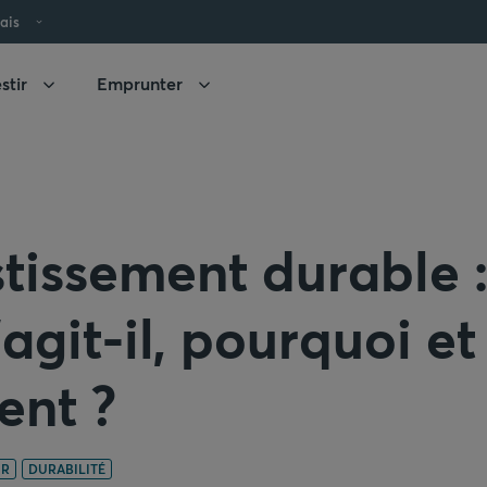
ais
stir
Emprunter
stissement durable 
'agit-il, pourquoi et
nt ?
IR
DURABILITÉ