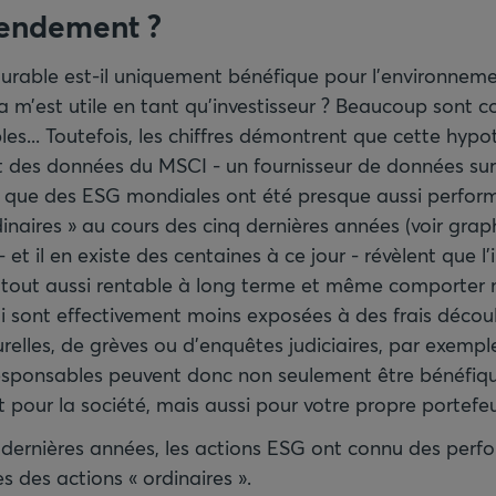
rendement ?
durable est-il uniquement bénéfique pour l'environnemen
 m’est utile en tant qu’investisseur ? Beaucoup sont co
es... Toutefois, les chiffres démontrent que cette hypo
rt des données du MSCI - un fournisseur de données sur 
 - que des ESG mondiales ont été presque aussi perfo
dinaires » au cours des cinq dernières années (voir gra
- et il en existe des centaines à ce jour - révèlent que l
 tout aussi rentable à long terme et même comporter m
ui sont effectivement moins exposées à des frais décou
elles, de grèves ou d'enquêtes judiciaires, par exempl
esponsables peuvent donc non seulement être bénéfiq
 pour la société, mais aussi pour votre propre portefeui
 dernières années, les actions ESG ont connu des per
es des actions « ordinaires ».