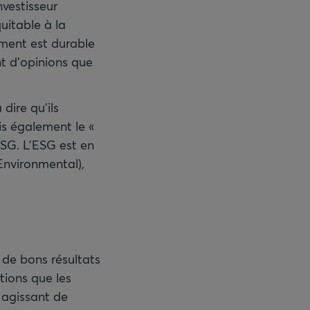
nvestisseur
uitable à la
sement est durable
ant d'opinions que
dire qu'ils
is également le «
ESG. L’ESG est en
Environmental),
 de bons résultats
tions que les
 agissant de