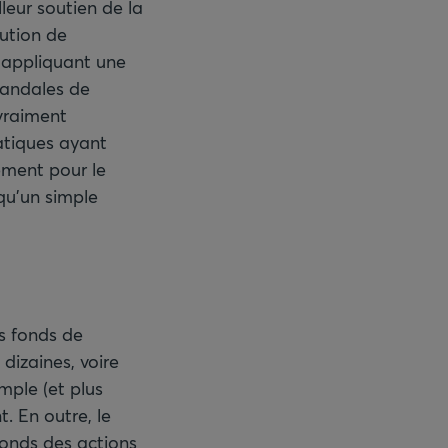
leur soutien de la
nution de
s appliquant une
candales de
vraiment
atiques ayant
ement pour le
qu’un simple
es fonds de
dizaines, voire
mple (et plus
. En outre, le
 fonds des actions