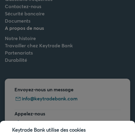
Contactez-nous
Sécurité bancaire
Documents
A propos de nous
Notre histoire
Travailler chez Keytrade Bank
Partenariats
Durabilité
Envoyez-nous un message
info@keytradebank.com
Appelez-nous
+32 2 679 90 00
Keytrade Bank utilise des cookies