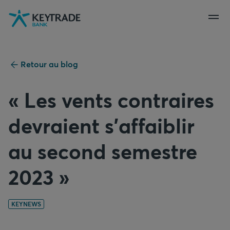
Aller
Aller
Aller
à
à
au
la
la
contenu
navigation
connexion
Retour au blog
« Les vents contraires
devraient s’affaiblir
au second semestre
2023 »
KEYNEWS