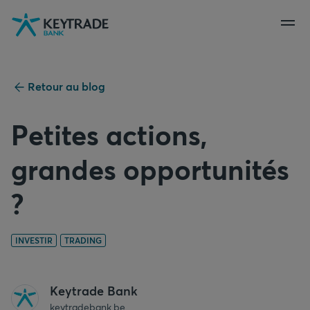
Aller
Aller
Aller
à
à
au
la
la
contenu
navigation
connexion
Retour au blog
Petites actions,
grandes opportunités
?
INVESTIR
TRADING
Keytrade Bank
keytradebank.be