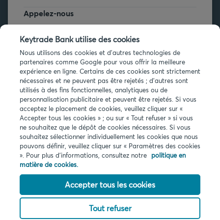
Appelez-nous
+32 2 679 90 00
Keytrade Bank utilise des cookies
Vous avez des questions ?
Nous utilisons des cookies et d'autres technologies de
partenaires comme Google pour vous offrir la meilleure
Questions fréquentes
expérience en ligne. Certains de ces cookies sont strictement
nécessaires et ne peuvent pas être rejetés ; d'autres sont
utilisés à des fins fonctionnelles, analytiques ou de
personnalisation publicitaire et peuvent être rejetés. Si vous
acceptez le placement de cookies, veuillez cliquer sur «
Accepter tous les cookies » ; ou sur « Tout refuser » si vous
ne souhaitez que le dépôt de cookies nécessaires. Si vous
souhaitez sélectionner individuellement les cookies que nous
Infos légales
pouvons définir, veuillez cliquer sur « Paramètres des cookies
Privacy
». Pour plus d'informations, consultez notre
politique en
Cookies
matière de cookies.
PSD2
Accessibilité
Accepter tous les cookies
Tout refuser
© 2026 Keytrade bank, succursale belge d'Arkéa Direct Bank SA (France),
filiale du Crédit Mutuel Arkéa