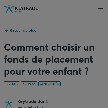
Aller
Aller
Aller
à
à
au
la
la
contenu
navigation
connexion
Retour au blog
Comment choisir un
fonds de placement
pour votre enfant ?
INVESTIR
KEYPLAN
GÉNÉRALITÉS
Keytrade Bank
keytradebank.be