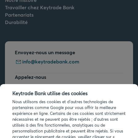
Travailler chez Keytrade Bank
Partenariats
Durabilité
Envoyez-nous un message
info@keytradebank.com
Appelez-nous
+32 2 679 90 00
Keytrade Bank utilise des cookies
Vous avez des questions ?
Nous utilisons des cookies et d'autres technologies de
partenaires comme Google pour vous offrir la meilleure
Questions fréquentes
expérience en ligne. Certains de ces cookies sont strictement
nécessaires et ne peuvent pas être rejetés ; d'autres sont
utilisés à des fins fonctionnelles, analytiques ou de
personnalisation publicitaire et peuvent être rejetés. Si vous
acceptez le placement de cookies, veuillez cliquer sur «