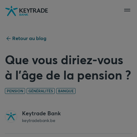
Aller
Aller
Aller
à
à
au
la
la
contenu
navigation
connexion
Retour au blog
Que vous diriez-vous
à l’âge de la pension ?
PENSION
GÉNÉRALITÉS
BANQUE
Keytrade Bank
keytradebank.be