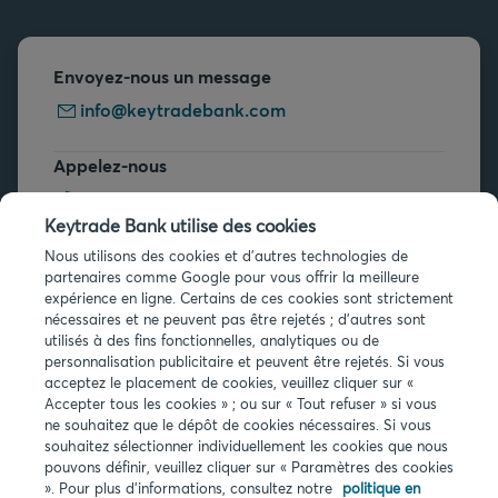
Envoyez-nous un message
info@keytradebank.com
Appelez-nous
+32 2 679 90 00
Keytrade Bank utilise des cookies
Vous avez des questions ?
Nous utilisons des cookies et d'autres technologies de
partenaires comme Google pour vous offrir la meilleure
Questions fréquentes
expérience en ligne. Certains de ces cookies sont strictement
nécessaires et ne peuvent pas être rejetés ; d'autres sont
utilisés à des fins fonctionnelles, analytiques ou de
personnalisation publicitaire et peuvent être rejetés. Si vous
acceptez le placement de cookies, veuillez cliquer sur «
Accepter tous les cookies » ; ou sur « Tout refuser » si vous
ne souhaitez que le dépôt de cookies nécessaires. Si vous
Infos légales
souhaitez sélectionner individuellement les cookies que nous
pouvons définir, veuillez cliquer sur « Paramètres des cookies
Privacy
». Pour plus d'informations, consultez notre
politique en
Cookies