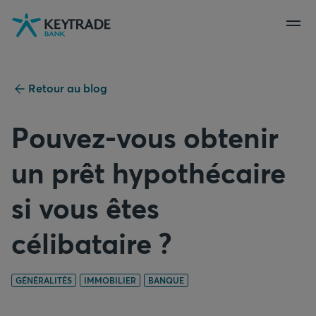
Aller
Aller
Aller
à
à
au
la
la
contenu
navigation
connexion
Retour au blog
Pouvez-vous obtenir
un prêt hypothécaire
si vous êtes
célibataire ?
GÉNÉRALITÉS
IMMOBILIER
BANQUE