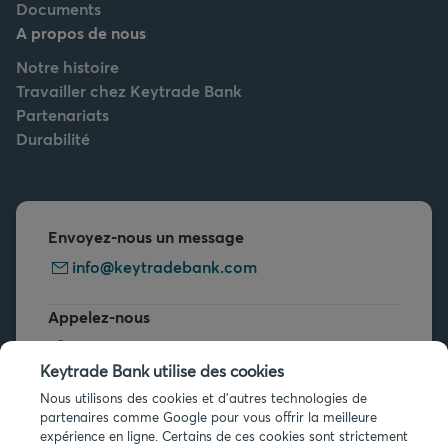
Documents
A propos de nous
Notre histoire
Travailler chez Keytrade Bank
Partenariats
Durabilité
Envoyez-nous un message
info@keytradebank.com
Appelez-nous
+32 2 679 90 00
Keytrade Bank utilise des cookies
Vous avez des questions ?
Nous utilisons des cookies et d'autres technologies de
partenaires comme Google pour vous offrir la meilleure
Questions fréquentes
expérience en ligne. Certains de ces cookies sont strictement