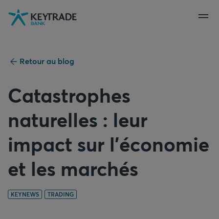
Aller
Aller
Aller
à
à
au
la
la
contenu
navigation
connexion
Retour au blog
Catastrophes
naturelles : leur
impact sur l’économie
et les marchés
KEYNEWS
TRADING