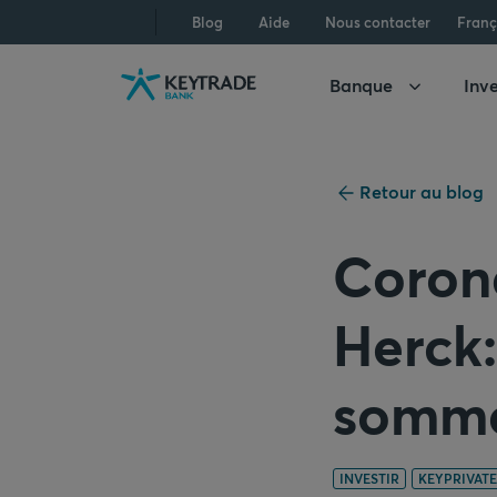
Aller
Aller
Aller
Blog
Aide
Nous contacter
Franç
à
à
au
la
la
contenu
Banque
Inve
navigation
connexion
Retour au blog
Coron
Herck:
somme
INVESTIR
KEYPRIVATE