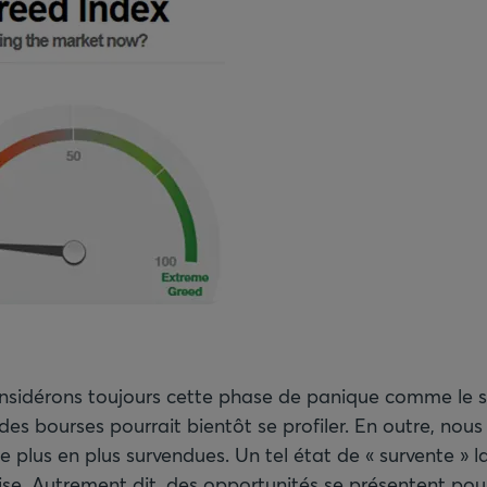
nsidérons toujours cette phase de panique comme le s
des bourses pourrait bientôt se profiler. En outre, nou
e plus en plus survendues. Un tel état de « survente » l
se. Autrement dit, des opportunités se présentent pour 