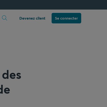
Ouvrir la recherche
Devenez client
Se connecter
n
 des
de