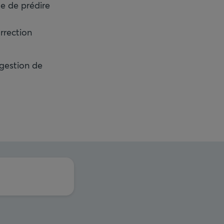
le de prédire
rrection
 gestion de