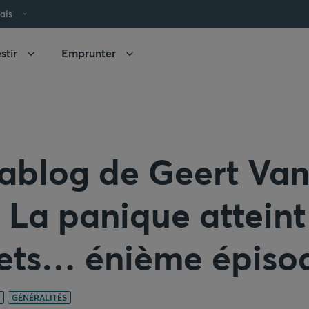
ais
stir
Emprunter
ablog de Geert Va
 La panique atteint
ts… énième épiso
GÉNÉRALITÉS