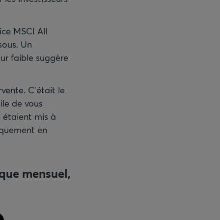
ice MSCI All
sous. Un
ur faible suggère
vente. C’était le
ile de vous
 étaient mis à
diquement en
ique mensuel,