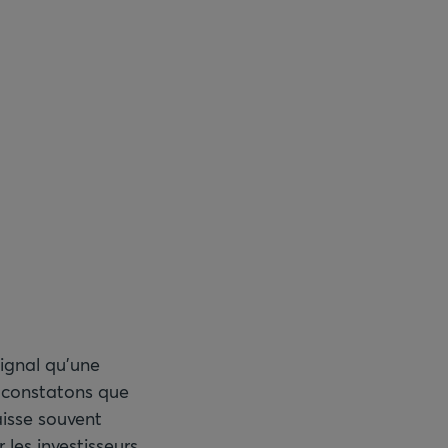
ignal qu’une
s constatons que
aisse souvent
les investisseurs