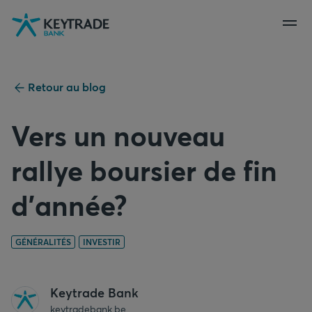
Aller
Aller
Aller
à
à
au
la
la
contenu
navigation
connexion
Retour au blog
Vers un nouveau
rallye boursier de fin
d’année?
GÉNÉRALITÉS
INVESTIR
Keytrade Bank
keytradebank.be