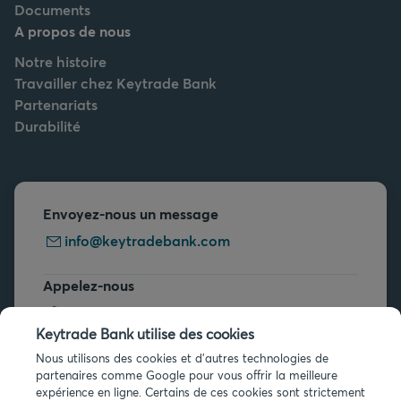
Documents
A propos de nous
Notre histoire
Travailler chez Keytrade Bank
Partenariats
Durabilité
Envoyez-nous un message
info@keytradebank.com
Appelez-nous
+32 2 679 90 00
Keytrade Bank utilise des cookies
Vous avez des questions ?
Nous utilisons des cookies et d'autres technologies de
partenaires comme Google pour vous offrir la meilleure
Questions fréquentes
expérience en ligne. Certains de ces cookies sont strictement