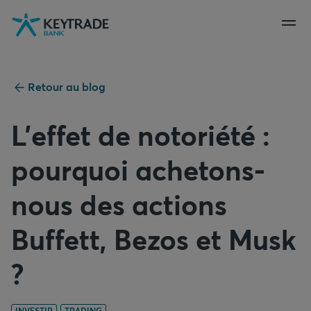
Aller
Aller
Aller
à
à
au
la
la
contenu
navigation
connexion
Retour au blog
L'effet de notoriété :
pourquoi achetons-
nous des actions
Buffett, Bezos et Musk
?
INVESTIR
TRADING