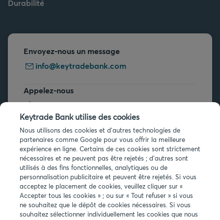
Durabilité
Envoyez-nous un message
info@keytradebank.com
Appelez-nous
+32 2 679 90 00
Keytrade Bank utilise des cookies
Vous avez des questions ?
Nous utilisons des cookies et d'autres technologies de
partenaires comme Google pour vous offrir la meilleure
Questions fréquentes
expérience en ligne. Certains de ces cookies sont strictement
nécessaires et ne peuvent pas être rejetés ; d'autres sont
utilisés à des fins fonctionnelles, analytiques ou de
personnalisation publicitaire et peuvent être rejetés. Si vous
acceptez le placement de cookies, veuillez cliquer sur «
Accepter tous les cookies » ; ou sur « Tout refuser » si vous
ne souhaitez que le dépôt de cookies nécessaires. Si vous
Infos légales
souhaitez sélectionner individuellement les cookies que nous