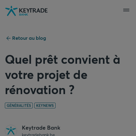
Aller
Aller
Aller
à
à
au
la
la
contenu
navigation
connexion
Retour au blog
Quel prêt convient à
votre projet de
rénovation ?
GÉNÉRALITÉS
KEYNEWS
Keytrade Bank
keytradebank.be