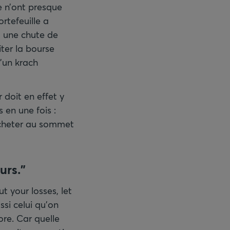
e n’ont presque
rtefeuille a
a une chute de
ter la bourse
’un krach
 doit en effet y
 en une fois :
acheter au sommet
urs."
t your losses, let
ssi celui qu’on
ore. Car quelle