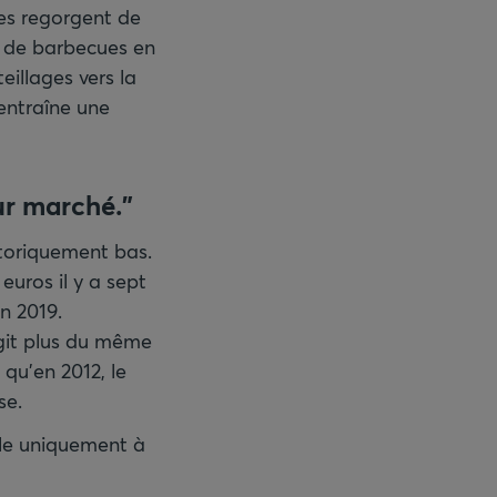
es regorgent de
us de barbecues en
eillages vers la
entraîne une
ur marché."
storiquement bas.
euros il y a sept
n 2019.
agit plus du même
 qu’en 2012, le
se.
-le uniquement à