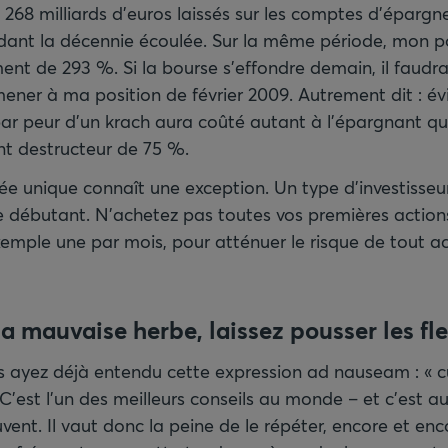
268 milliards d’euros laissés sur les comptes d’épargn
dant la décennie écoulée. Sur la même période, mon po
nt de 293 %. Si la bourse s’effondre demain, il faudr
ner à ma position de février 2009. Autrement dit : évi
ar peur d’un krach aura coûté autant à l’épargnant qu
t destructeur de 75 %.
ée unique connaît une exception. Un type d’investisseur
le débutant. N’achetez pas toutes vos premières actions
emple une par mois, pour atténuer le risque de tout 
la mauvaise herbe, laissez pousser les fle
s ayez déjà entendu cette expression ad nauseam : « cu
. C’est l’un des meilleurs conseils au monde – et c’est au
uvent. Il vaut donc la peine de le répéter, encore et enc