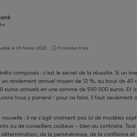
Bank
.be
ualisé le 09 février 2022)
11 minutes à lire
érêts composés : c’est le secret de la réussite. Si un in
er un rendement annuel moyen de 12 %, au bout de 40 an
00 euros annuels en une somme de 930 000 euros. Et la
vons tous y parvenir : pour ce faire, il faut seulement 
ouvelle : il ne s’agit vraiment pas ici de modèles soph
ts ou de conseillers coûteux – bien au contraire. Tout
la détermination, de la persévérance, de la confiance et