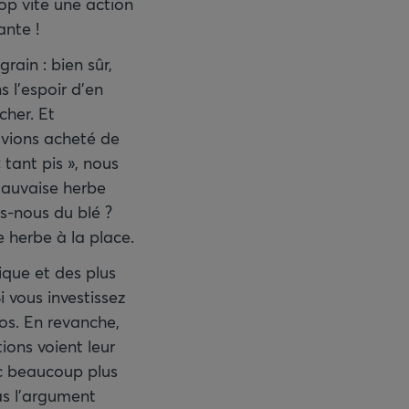
p vite une action
nte !
ain : bien sûr,
s l’espoir d’en
cher. Et
avions acheté de
 tant pis », nous
 mauvaise herbe
s-nous du blé ?
 herbe à la place.
ique et des plus
i vous investissez
os. En revanche,
ions voient leur
nc beaucoup plus
as l’argument