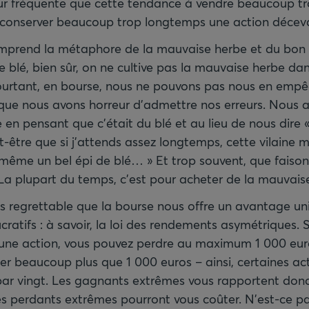
r fréquente que cette tendance à vendre beaucoup tro
 conserver beaucoup trop longtemps une action déceva
prend la métaphore de la mauvaise herbe et du bon gr
e blé, bien sûr, on ne cultive pas la mauvaise herbe dan
ourtant, en bourse, nous ne pouvons pas nous en empê
que nous avons horreur d’admettre nos erreurs. Nous 
en pensant que c’était du blé et au lieu de nous dire «
t-être que si j’attends assez longtemps, cette vilaine
ême un bel épi de blé… » Et trop souvent, que faison
La plupart du temps, c’est pour acheter de la mauvaise
us regrettable que la bourse nous offre un avantage un
cratifs : à savoir, la loi des rendements asymétriques. S
une action, vous pouvez perdre au maximum 1 000 eur
r beaucoup plus que 1 000 euros – ainsi, certaines act
 par vingt. Les gagnants extrêmes vous rapportent do
es perdants extrêmes pourront vous coûter. N’est-ce p