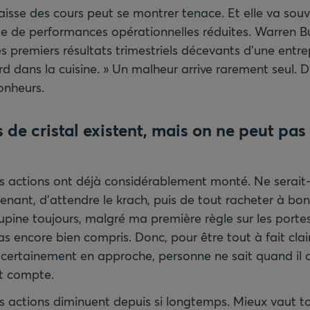
baisse des cours peut se montrer tenace. Et elle va sou
e de performances opérationnelles réduites. Warren Bu
s premiers résultats trimestriels décevants d’une entrepri
d dans la cuisine. » Un malheur arrive rarement seul. D’a
onheurs.
 de cristal existent, mais on ne peut pas 
s actions ont déjà considérablement monté. Ne serait-i
nant, d’attendre le krach, puis de tout racheter à bon 
upine toujours, malgré ma première règle sur les porte
s encore bien compris. Donc, pour être tout à fait clair
 certainement en approche, personne ne sait quand il a
t compte.
s actions diminuent depuis si longtemps. Mieux vaut to