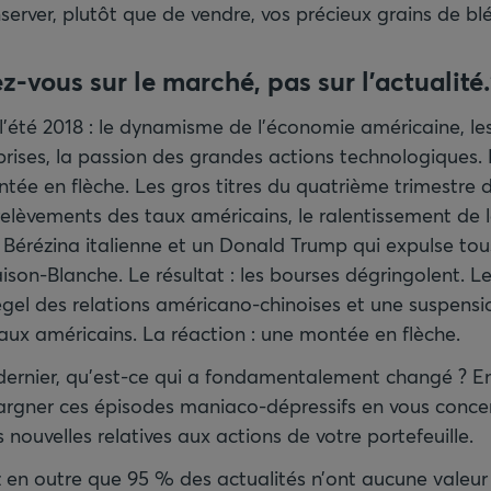
erver, plutôt que de vendre, vos précieux grains de blé
z-vous sur le marché, pas sur l’actualité.
 l’été 2018 : le dynamisme de l’économie américaine, le
prises, la passion des grandes actions technologiques.
ée en flèche. Les gros titres du quatrième trimestre d
relèvements des taux américains, le ralentissement de 
la Bérézina italienne et un Donald Trump qui expulse tou
on-Blanche. Le résultat : les bourses dégringolent. Le
dégel des relations américano-chinoises et une suspens
aux américains. La réaction : une montée en flèche.
dernier, qu’est-ce qui a fondamentalement changé ? En 
argner ces épisodes maniaco-dépressifs en vous conce
 nouvelles relatives aux actions de votre portefeuille.
en outre que 95 % des actualités n’ont aucune valeur