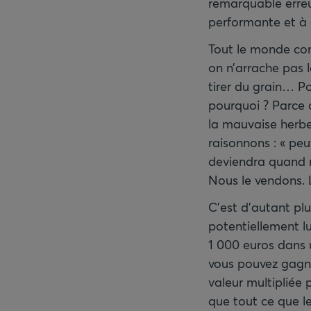
remarquable erreu
performante et à
Tout le monde com
on n’arrache pas l
tirer du grain… P
pourquoi ? Parce 
la mauvaise herbe 
raisonnons : « peu
deviendra quand m
Nous le vendons. 
C’est d’autant pl
potentiellement lu
1 000 euros dans 
vous pouvez gagne
valeur multipliée
que tout ce que l