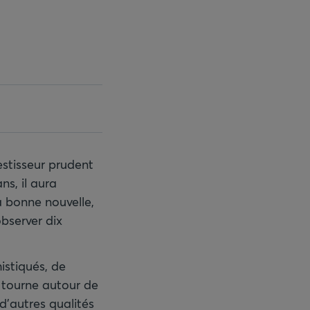
vestisseur prudent
s, il aura
 bonne nouvelle,
observer dix
istiqués, de
 tourne autour de
 d’autres qualités