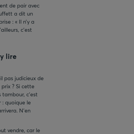
vent de pair avec
ffett a dit un
se : « Il n’y a
illeurs, c’est
y lire
l pas judicieux de
prix ? Si cette
s tambour, c’est
 : quoique le
rrivera. N’en
ut vendre, car le