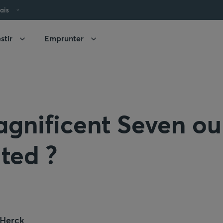
ais
stir
Emprunter
gnificent Seven ou 
ted ?
 Herck