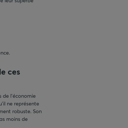
de leur superbe
ence.
de ces
rs de l’économie
’il ne représente
ement robuste. Son
pas moins de