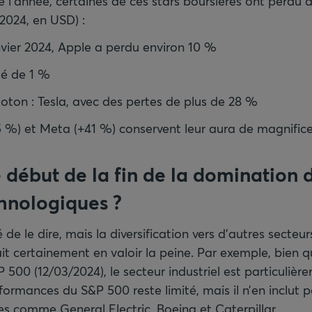
 l’année, certaines de ces stars boursières ont perdu 
2024, en USD) :
nvier 2024, Apple a perdu environ 10 %
té de 1 %
oton : Tesla, avec des pertes de plus de 28 %
5 %) et Meta (+41 %) conservent leur aura de magnific
e début de la fin de la domination 
chnologiques
?
é de le dire, mais la diversification vers d’autres secteu
t certainement en valoir la peine. Par exemple, bien qu
500 (12/03/2024), le secteur industriel est particulièr
formances du S&P 500 reste limité, mais il n’en inclut 
es comme General Electric, Boeing et Caterpillar.