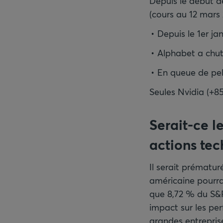
Depuis le début de
(cours au 12 mars 
Depuis le 1er ja
Alphabet a chu
En queue de pel
Seules Nvidia (+8
Serait-ce l
actions te
Il serait prématur
américaine pourrai
que 8,72 % du S&P 
impact sur les per
grandes entrepris