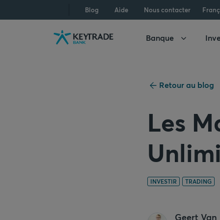
Aller
Aller
Aller
Blog
Aide
Nous contacter
Franç
à
à
au
la
la
contenu
Banque
Inve
navigation
connexion
Retour au blog
Les Ma
Unlimi
INVESTIR
TRADING
Geert Van