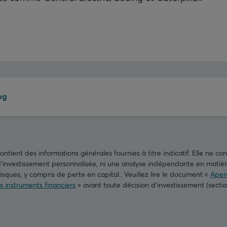
og
tient des informations générales fournies à titre indicatif. Elle ne cons
nvestissement personnalisée, ni une analyse indépendante en matière
isques, y compris de perte en capital.. Veuillez lire le document «
Aperç
es instruments financiers
» avant toute décision d’investissement (secti
).