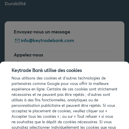
Durabilité
Envoyez-nous un message
info@keytradebank.com
Appelez-nous
+32 2 679 90 00
Keytrade Bank utilise des cookies
Vous avez des questions ?
Nous utilisons des cookies et d'autres technologies de
partenaires comme Google pour vous offrir la meilleure
Questions fréquentes
expérience en ligne. Certains de ces cookies sont strictement
nécessaires et ne peuvent pas être rejetés ; d'autres sont
utilisés à des fins fonctionnelles, analytiques ou de
personnalisation publicitaire et peuvent être rejetés. Si vous
acceptez le placement de cookies, veuillez cliquer sur «
Accepter tous les cookies » ; ou sur « Tout refuser » si vous
ne souhaitez que le dépôt de cookies nécessaires. Si vous
Infos légales
souhaitez sélectionner individuellement les cookies que nous