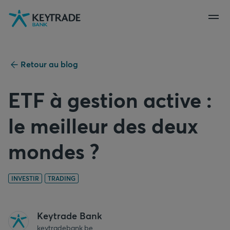
Aller
Aller
Aller
à
à
au
la
la
contenu
navigation
connexion
Retour au blog
ETF à gestion active :
le meilleur des deux
mondes ?
INVESTIR
TRADING
Keytrade Bank
keytradebank.be