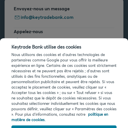
Envoyez-nous un message
info@keytradebank.com
Appelez-nous
+32 2 679 90 00
Keytrade Bank utilise des cookies
Vous avez des questions ?
Nous utilisons des cookies et d'autres technologies de
partenaires comme Google pour vous offrir la meilleure
Questions fréquentes
expérience en ligne. Certains de ces cookies sont strictement
nécessaires et ne peuvent pas être rejetés ; d'autres sont
utilisés à des fins fonctionnelles, analytiques ou de
personnalisation publicitaire et peuvent être rejetés. Si vous
acceptez le placement de cookies, veuillez cliquer sur «
Accepter tous les cookies » ; ou sur « Tout refuser » si vous
ne souhaitez que le dépôt de cookies nécessaires. Si vous
souhaitez sélectionner individuellement les cookies que nous
Infos légales
pouvons définir, veuillez cliquer sur « Paramètres des cookies
Privacy
». Pour plus d'informations, consultez notre
politique en
Cookies
matière de cookies.
PSD2
Accessibilité