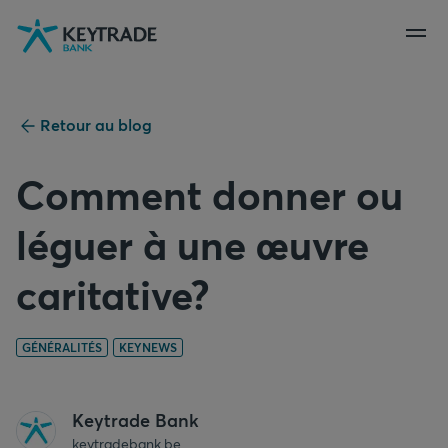
Aller
Aller
Aller
à
à
au
la
la
contenu
navigation
connexion
Retour au blog
Comment donner ou
léguer à une œuvre
caritative?
GÉNÉRALITÉS
KEYNEWS
Keytrade Bank
keytradebank.be