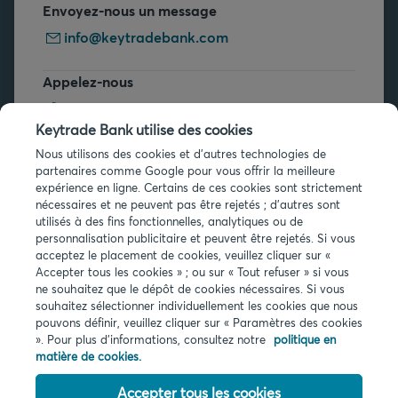
Envoyez-nous un message
info@keytradebank.com
Appelez-nous
+32 2 679 90 00
Keytrade Bank utilise des cookies
Vous avez des questions ?
Nous utilisons des cookies et d'autres technologies de
partenaires comme Google pour vous offrir la meilleure
Questions fréquentes
expérience en ligne. Certains de ces cookies sont strictement
nécessaires et ne peuvent pas être rejetés ; d'autres sont
utilisés à des fins fonctionnelles, analytiques ou de
personnalisation publicitaire et peuvent être rejetés. Si vous
acceptez le placement de cookies, veuillez cliquer sur «
Accepter tous les cookies » ; ou sur « Tout refuser » si vous
ne souhaitez que le dépôt de cookies nécessaires. Si vous
Infos légales
souhaitez sélectionner individuellement les cookies que nous
pouvons définir, veuillez cliquer sur « Paramètres des cookies
Privacy
». Pour plus d'informations, consultez notre
politique en
Cookies
matière de cookies.
PSD2
Accessibilité
Accepter tous les cookies