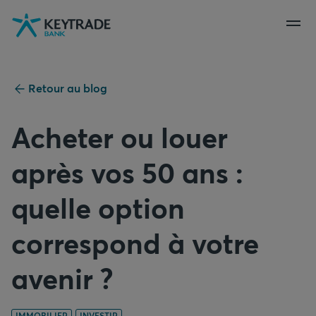
Aller
Aller
Aller
à
à
au
la
la
contenu
navigation
connexion
Retour au blog
Acheter ou louer
après vos 50 ans :
quelle option
correspond à votre
avenir ?
IMMOBILIER
INVESTIR