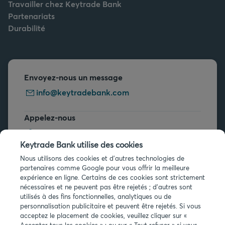
Travailler chez Keytrade Bank
Partenariats
Durabilité
Envoyez-nous un message
info@keytradebank.com
Appelez-nous
+32 2 679 90 00
Keytrade Bank utilise des cookies
Vous avez des questions ?
Nous utilisons des cookies et d'autres technologies de
partenaires comme Google pour vous offrir la meilleure
Questions fréquentes
expérience en ligne. Certains de ces cookies sont strictement
nécessaires et ne peuvent pas être rejetés ; d'autres sont
utilisés à des fins fonctionnelles, analytiques ou de
personnalisation publicitaire et peuvent être rejetés. Si vous
acceptez le placement de cookies, veuillez cliquer sur «