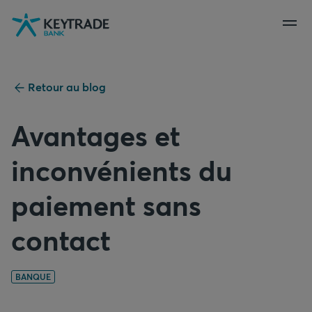
Aller
Aller
Aller
à
à
au
la
la
contenu
navigation
connexion
Retour au blog
Avantages et
inconvénients du
paiement sans
contact
BANQUE