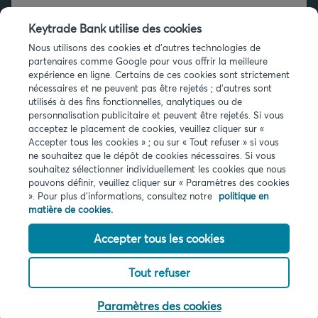
+32 2 679 90 00
Keytrade Bank utilise des cookies
Vous avez des questions ?
Nous utilisons des cookies et d'autres technologies de
partenaires comme Google pour vous offrir la meilleure
Questions fréquentes
expérience en ligne. Certains de ces cookies sont strictement
nécessaires et ne peuvent pas être rejetés ; d'autres sont
utilisés à des fins fonctionnelles, analytiques ou de
personnalisation publicitaire et peuvent être rejetés. Si vous
acceptez le placement de cookies, veuillez cliquer sur «
Accepter tous les cookies » ; ou sur « Tout refuser » si vous
ne souhaitez que le dépôt de cookies nécessaires. Si vous
souhaitez sélectionner individuellement les cookies que nous
Infos légales
pouvons définir, veuillez cliquer sur « Paramètres des cookies
Privacy
». Pour plus d'informations, consultez notre
politique en
Cookies
matière de cookies.
PSD2
Accessibilité
Accepter tous les cookies
Tout refuser
© 2026 Keytrade bank, succursale belge d'Arkéa Direct Bank SA (France),
filiale du Crédit Mutuel Arkéa
Paramètres des cookies