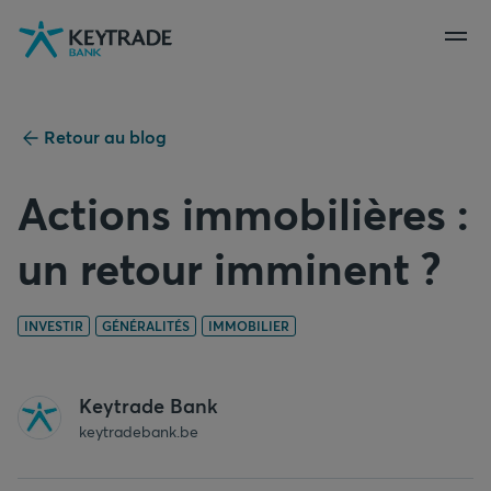
Aller
Aller
Aller
à
à
au
la
la
contenu
navigation
connexion
Retour au blog
Actions immobilières :
un retour imminent ?
INVESTIR
GÉNÉRALITÉS
IMMOBILIER
Keytrade Bank
keytradebank.be