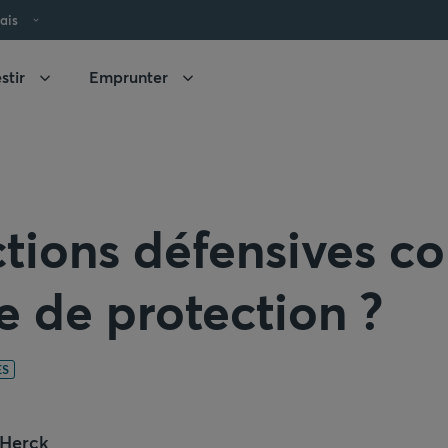
ais
stir
Emprunter
ctions défensives 
 de protection ?
ÉS
 Herck