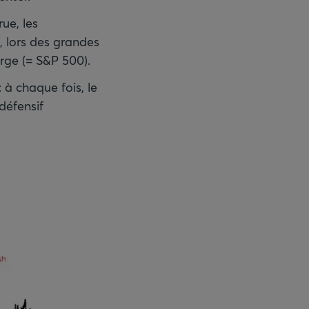
rue, les
, lors des grandes
arge (= S&P 500).
 à chaque fois, le
défensif