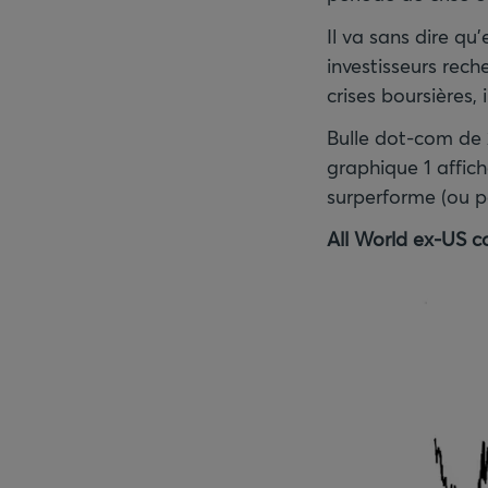
Il va sans dire qu
investisseurs rech
crises boursières,
Bulle dot-com de 2
graphique 1 affic
surperforme (ou p
All World ex-US c