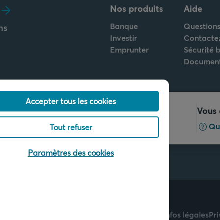
Nos produits
Aide
Banque
Questions
ns
Investir
Contacte
Emprunter
Sécurité 
Documen
Accepter tous les cookies
Appelez-nous
Vous 
+32 2 679 90 00
Qu
Tout refuser
Paramètres des cookies
lge d'Arkéa Direct Bank
Infos légales
Pr
 Arkéa