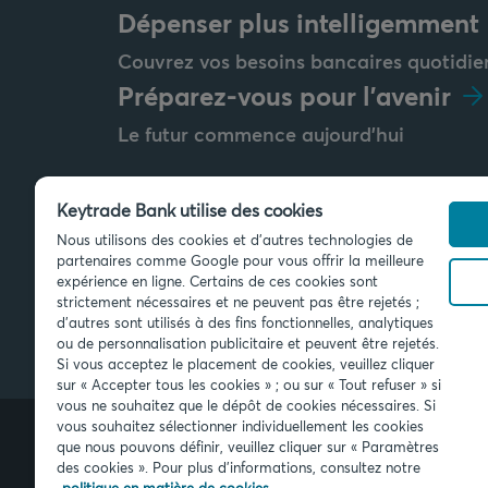
Dépenser plus intelligemment
Couvrez vos besoins bancaires quotidie
Préparez-vous pour l'avenir
Le futur commence aujourd'hui
Keytrade Bank utilise des cookies
Nous utilisons des cookies et d'autres technologies de
Envoyez-nous un message
partenaires comme Google pour vous offrir la meilleure
info@keytradebank.com
expérience en ligne. Certains de ces cookies sont
strictement nécessaires et ne peuvent pas être rejetés ;
d'autres sont utilisés à des fins fonctionnelles, analytiques
ou de personnalisation publicitaire et peuvent être rejetés.
Si vous acceptez le placement de cookies, veuillez cliquer
sur « Accepter tous les cookies » ; ou sur « Tout refuser » si
vous ne souhaitez que le dépôt de cookies nécessaires. Si
vous souhaitez sélectionner individuellement les cookies
que nous pouvons définir, veuillez cliquer sur « Paramètres
des cookies ». Pour plus d'informations, consultez notre
© 2026 Keytrade bank, succursale be
SA (France), filiale du Crédit Mutuel