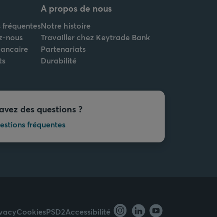
A propos de nous
 fréquentes
Notre histoire
z-nous
Travailler chez Keytrade Bank
bancaire
Partenariats
ts
Durabilité
avez des questions ?
estions fréquentes
ivacy
Cookies
PSD2
Accessibilité