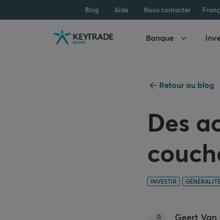
Aller
Aller
Aller
Blog
Aide
Nous contacter
Franç
à
à
au
la
la
contenu
Banque
Inve
navigation
connexion
Retour au blog
Des a
couche
INVESTIR
GÉNÉRALIT
Geert Van