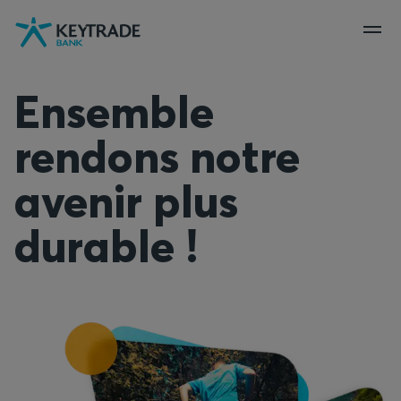
Aller
Aller
Aller
à
à
au
la
la
contenu
navigation
connexion
Ensemble
rendons notre
avenir plus
durable !