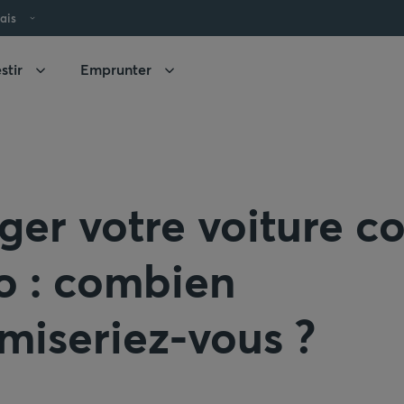
ais
stir
Emprunter
er votre voiture co
o : combien
miseriez-vous ?