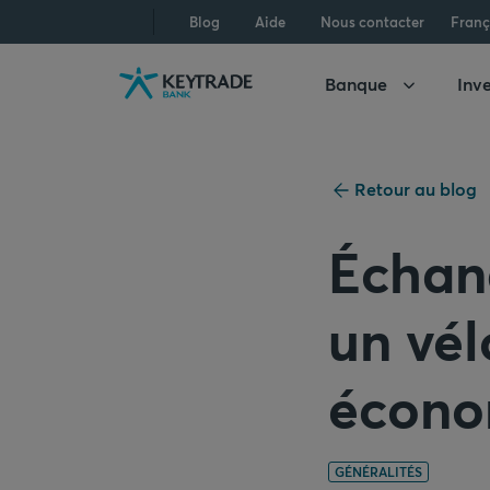
Aller
Aller
Aller
Blog
Aide
Nous contacter
Franç
à
à
au
la
la
contenu
Banque
Inve
navigation
connexion
Retour au blog
Échang
un vél
écono
GÉNÉRALITÉS