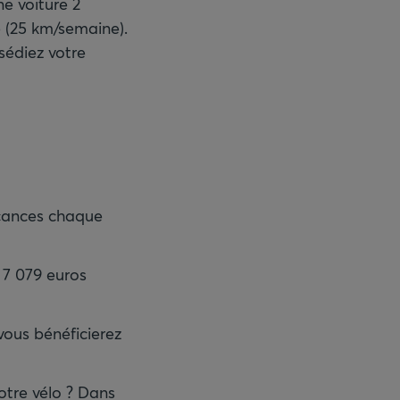
ne voiture 2
e (25 km/semaine).
sédiez votre
acances chaque
: 7 079 euros
vous bénéficierez
otre vélo ? Dans