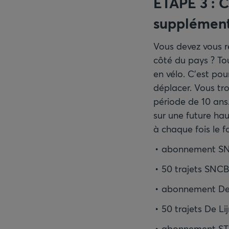
ÉTAPE 3 : C
supplément
Vous devez vous r
côté du pays ? To
en vélo. C'est po
déplacer. Vous tro
période de 10 ans.
sur une future hau
à chaque fois le f
abonnement SNCB
50 trajets SNCB 
abonnement De Li
50 trajets De Li
abonnement STIB