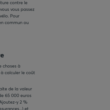
ure contre le
i vous vous passez
vélo. Pour
ts en commun ou
re
de choses à
à calculer le coût
aite de la valeur
 de 65 000 euros
 Ajoutez-y 2 %
surances...) et