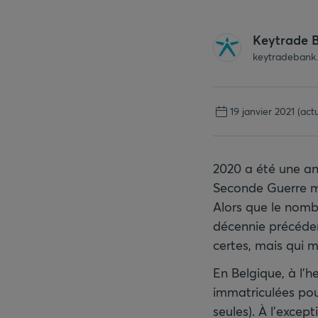
Keytrade 
keytradebank
19 janvier 2021
(act
2020 a été une an
Seconde Guerre mo
Alors que le nomb
décennie précéden
certes, mais qui 
En Belgique, à l'h
immatriculées pou
seules). À l'excep