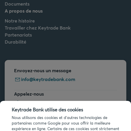
Documents
A propos de nous
Notre histoire
Travailler chez Keytrade Bank
Partenariats
Durabilité
Envoyez-nous un message
info@keytradebank.com
Appelez-nous
+32 2 679 90 00
Keytrade Bank utilise des cookies
Vous avez des questions ?
Nous utilisons des cookies et d'autres technologies de
partenaires comme Google pour vous offrir la meilleure
Questions fréquentes
expérience en ligne. Certains de ces cookies sont strictement