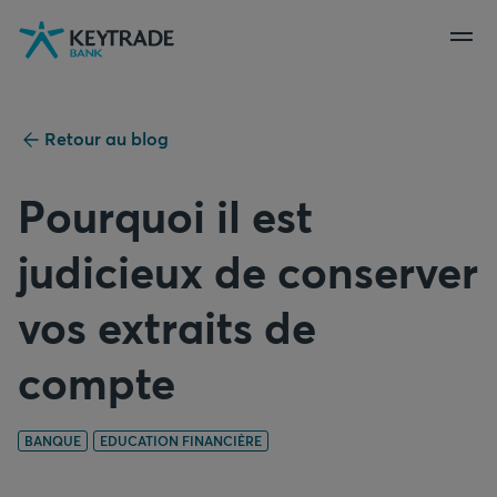
Aller
Aller
Aller
à
à
au
la
la
contenu
navigation
connexion
Retour au blog
Pourquoi il est
judicieux de conserver
vos extraits de
compte
BANQUE
EDUCATION FINANCIÈRE