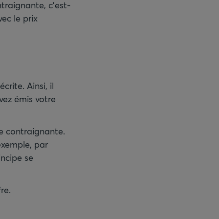
ntraignante, c’est-
ec le prix
rite. Ainsi, il
vez émis votre
re contraignante.
exemple, par
incipe se
re.