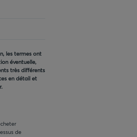
n, les termes ont
ion éventuelle,
ts très différents
es en détail et
.
acheter
cessus de