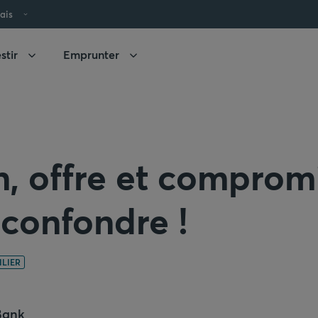
ais
stir
Emprunter
, offre et compromis
 confondre !
LIER
Bank