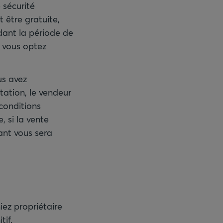
 sécurité
 être gratuite,
dant la période de
i vous optez
us avez
tation, le vendeur
 conditions
, si la vente
ant vous sera
ez propriétaire
tif.