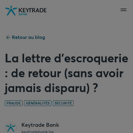
Aller
Aller
Aller
à
à
au
la
la
contenu
navigation
connexion
Retour au blog
La lettre d’escroquerie
: de retour (sans avoir
jamais disparu) ?
FRAUDE
GÉNÉRALITÉS
SÉCURITÉ
Keytrade Bank
keytradebank.be