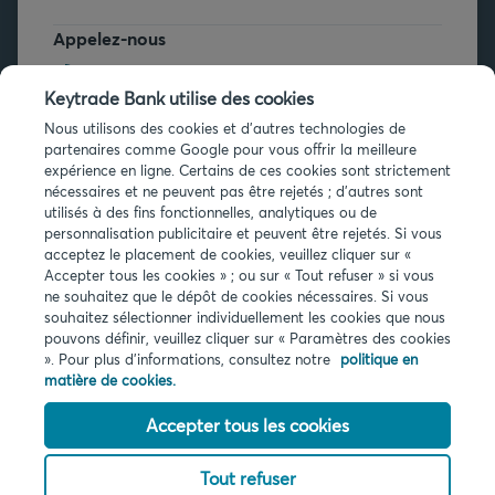
Appelez-nous
+32 2 679 90 00
Keytrade Bank utilise des cookies
Vous avez des questions ?
Nous utilisons des cookies et d'autres technologies de
partenaires comme Google pour vous offrir la meilleure
Questions fréquentes
expérience en ligne. Certains de ces cookies sont strictement
nécessaires et ne peuvent pas être rejetés ; d'autres sont
utilisés à des fins fonctionnelles, analytiques ou de
personnalisation publicitaire et peuvent être rejetés. Si vous
acceptez le placement de cookies, veuillez cliquer sur «
Accepter tous les cookies » ; ou sur « Tout refuser » si vous
ne souhaitez que le dépôt de cookies nécessaires. Si vous
Infos légales
souhaitez sélectionner individuellement les cookies que nous
pouvons définir, veuillez cliquer sur « Paramètres des cookies
Privacy
». Pour plus d'informations, consultez notre
politique en
Cookies
matière de cookies.
PSD2
Accessibilité
Accepter tous les cookies
Tout refuser
© 2026 Keytrade bank, succursale belge d'Arkéa Direct Bank SA (France),