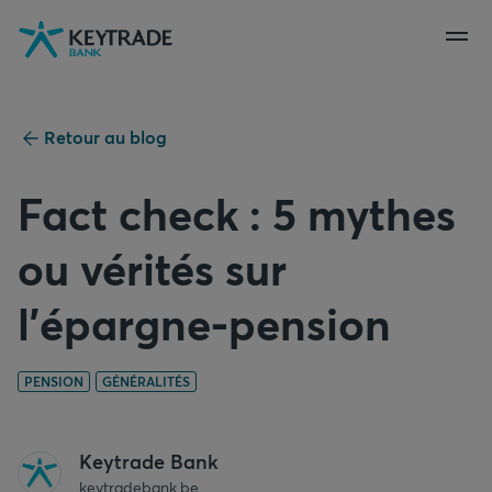
Aller
Aller
Aller
à
à
au
la
la
contenu
navigation
connexion
Retour au blog
Fact check : 5 mythes
ou vérités sur
l’épargne-pension
PENSION
GÉNÉRALITÉS
Keytrade Bank
keytradebank.be