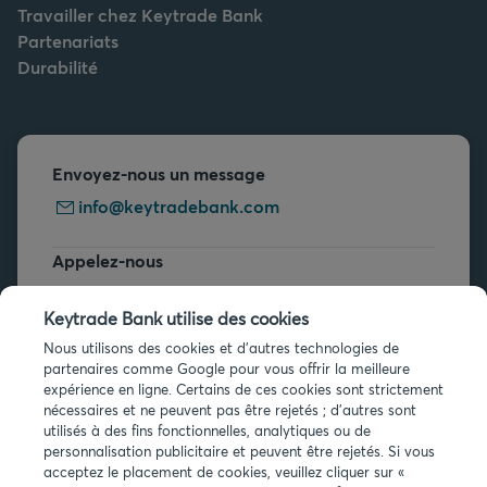
Travailler chez Keytrade Bank
Partenariats
Durabilité
Envoyez-nous un message
info@keytradebank.com
Appelez-nous
+32 2 679 90 00
Keytrade Bank utilise des cookies
Vous avez des questions ?
Nous utilisons des cookies et d'autres technologies de
partenaires comme Google pour vous offrir la meilleure
Questions fréquentes
expérience en ligne. Certains de ces cookies sont strictement
nécessaires et ne peuvent pas être rejetés ; d'autres sont
utilisés à des fins fonctionnelles, analytiques ou de
personnalisation publicitaire et peuvent être rejetés. Si vous
acceptez le placement de cookies, veuillez cliquer sur «