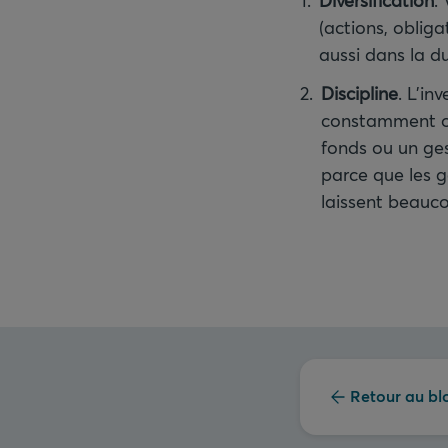
Diversification
.
(actions, oblig
aussi dans la d
Discipline
. L’in
constamment ou 
fonds ou un ges
parce que les g
laissent beauc
Retour au bl