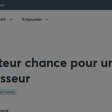
ais
stir
Emprunter
teur chance pour u
isseur
KEYNEWS
Bank