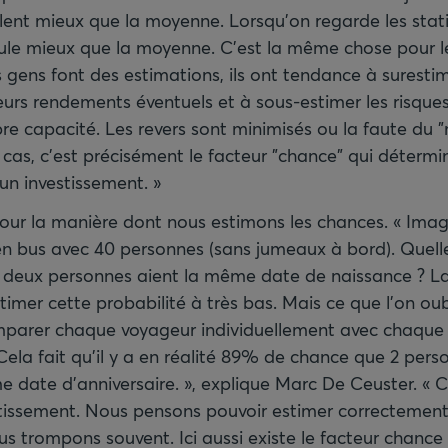
ulent mieux que la moyenne. Lorsqu’on regarde les stati
oule mieux que la moyenne. C’est la même chose pour les
gens font des estimations, ils ont tendance à surestim
urs rendements éventuels et à sous-estimer les risques
pre capacité. Les revers sont minimisés ou la faute du 
 cas, c’est précisément le facteur "chance" qui déterm
’un investissement. »
ur la manière dont nous estimons les chances. « Imag
en bus avec 40 personnes (sans jumeaux à bord). Quelle
 deux personnes aient la même date de naissance ? La
imer cette probabilité à très bas. Mais ce que l’on ou
parer chaque voyageur individuellement avec chaque
Cela fait qu’il y a en réalité 89% de chance que 2 per
 date d’anniversaire. », explique Marc De Ceuster. « 
stissement. Nous pensons pouvoir estimer correctement
us trompons souvent. Ici aussi existe le facteur chance