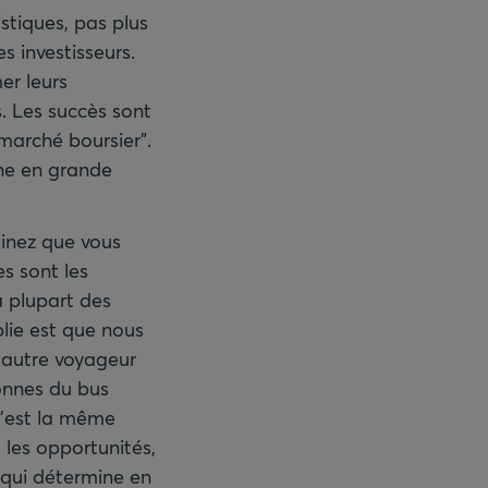
stiques, pas plus
 investisseurs.
er leurs
. Les succès sont
"marché boursier".
ine en grande
inez que vous
s sont les
 plupart des
blie est que nous
 autre voyageur
sonnes du bus
C’est la même
 les opportunités,
 qui détermine en