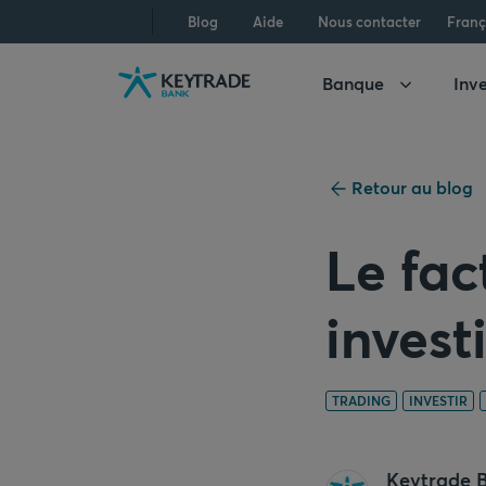
Aller
Aller
Aller
Blog
Aide
Nous contacter
Franç
à
à
au
la
la
contenu
Banque
Inve
navigation
connexion
Retour au blog
Le fac
invest
TRADING
INVESTIR
Keytrade 