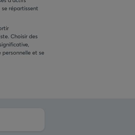
es d’actifs
 se répartissent
rtir
ste. Choisir des
ignificative,
 personnelle et se