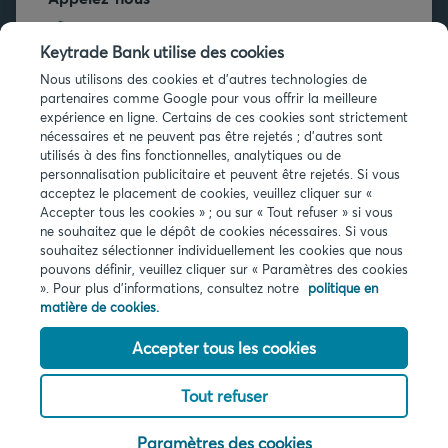
+32 2 679 90 00
Keytrade Bank utilise des cookies
Vous avez des questions ?
Nous utilisons des cookies et d'autres technologies de
partenaires comme Google pour vous offrir la meilleure
Questions fréquentes
expérience en ligne. Certains de ces cookies sont strictement
nécessaires et ne peuvent pas être rejetés ; d'autres sont
utilisés à des fins fonctionnelles, analytiques ou de
personnalisation publicitaire et peuvent être rejetés. Si vous
acceptez le placement de cookies, veuillez cliquer sur «
Accepter tous les cookies » ; ou sur « Tout refuser » si vous
ne souhaitez que le dépôt de cookies nécessaires. Si vous
Infos légales
souhaitez sélectionner individuellement les cookies que nous
pouvons définir, veuillez cliquer sur « Paramètres des cookies
Privacy
». Pour plus d'informations, consultez notre
politique en
Cookies
matière de cookies.
PSD2
Accessibilité
Accepter tous les cookies
Tout refuser
© 2026 Keytrade bank, succursale belge d'Arkéa Direct Bank SA (France),
filiale du Crédit Mutuel Arkéa
Paramètres des cookies