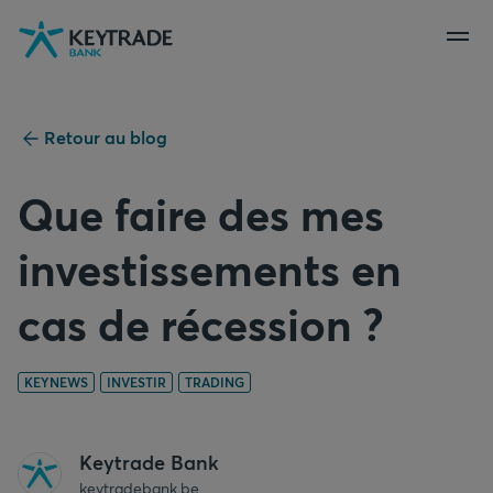
Aller
Aller
Aller
à
à
au
la
la
contenu
navigation
connexion
Retour au blog
Que faire des mes
investissements en
cas de récession ?
KEYNEWS
INVESTIR
TRADING
Keytrade Bank
keytradebank.be