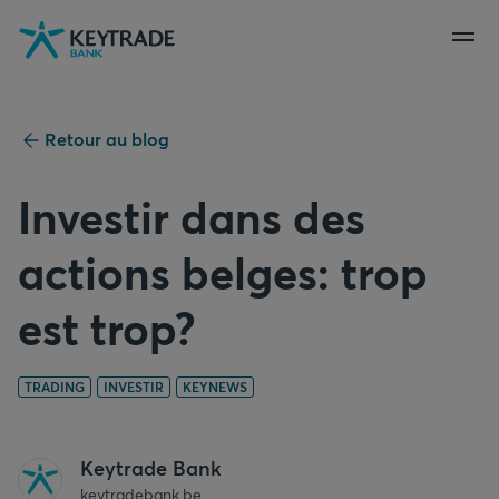
Aller
Aller
Aller
à
à
au
la
la
contenu
navigation
connexion
Retour au blog
Investir dans des
actions belges: trop
est trop?
TRADING
INVESTIR
KEYNEWS
Keytrade Bank
keytradebank.be