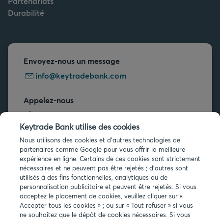
Partenariats
Durabilité
Envoyez-nous un message
info@keytradebank.com
Appelez-nous
+32 2 679 90 00
Keytrade Bank utilise des cookies
Vous avez des questions ?
Nous utilisons des cookies et d'autres technologies de
partenaires comme Google pour vous offrir la meilleure
Questions fréquentes
expérience en ligne. Certains de ces cookies sont strictement
nécessaires et ne peuvent pas être rejetés ; d'autres sont
utilisés à des fins fonctionnelles, analytiques ou de
personnalisation publicitaire et peuvent être rejetés. Si vous
acceptez le placement de cookies, veuillez cliquer sur «
Accepter tous les cookies » ; ou sur « Tout refuser » si vous
ne souhaitez que le dépôt de cookies nécessaires. Si vous