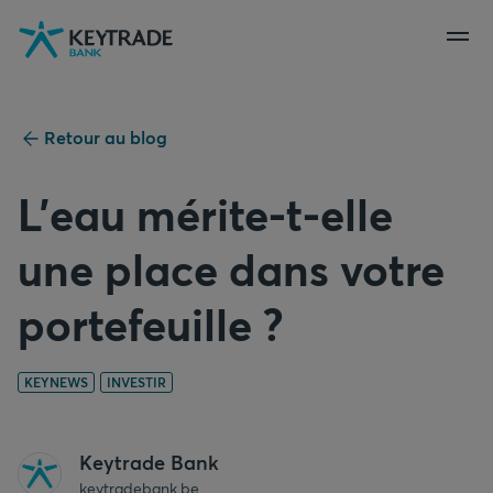
Aller
Aller
Aller
à
à
au
la
la
contenu
navigation
connexion
Retour au blog
L’eau mérite-t-elle
une place dans votre
portefeuille ?
KEYNEWS
INVESTIR
Keytrade Bank
keytradebank.be