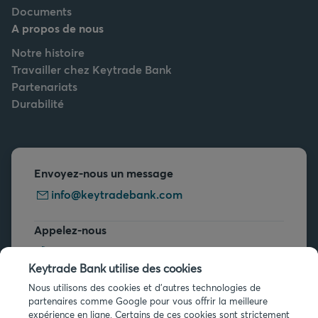
Documents
A propos de nous
Notre histoire
Travailler chez Keytrade Bank
Partenariats
Durabilité
Envoyez-nous un message
info@keytradebank.com
Appelez-nous
+32 2 679 90 00
Keytrade Bank utilise des cookies
Vous avez des questions ?
Nous utilisons des cookies et d'autres technologies de
partenaires comme Google pour vous offrir la meilleure
Questions fréquentes
expérience en ligne. Certains de ces cookies sont strictement