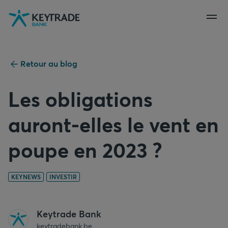
Aller
Aller
Aller
à
à
au
la
la
contenu
navigation
connexion
Retour au blog
Les obligations
auront-elles le vent en
poupe en 2023 ?
KEYNEWS
INVESTIR
Keytrade Bank
keytradebank.be