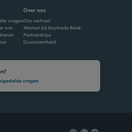
Over ons
lde vragen
Ons verhaal
er ons
Werken bij Keytrade Bank
nkieren
Partnerships
ten
Duurzaamheid
en?
elgestelde vragen