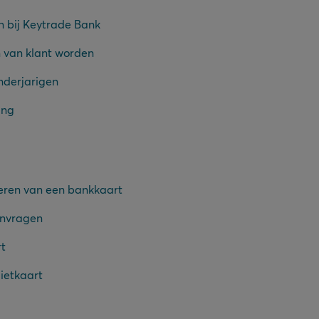
n bij Keytrade Bank
 van klant worden
nderjarigen
ing
eren van een bankkaart
anvragen
rt
ietkaart