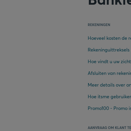
REKENINGEN
Hoeveel kosten de 
Rekeninguittreksels
Hoe vindt u uw zic
Afsluiten van reken
Meer details over o
Hoe itsme gebruike
Promo100 - Promo i
AANVRAAG OM KLANT T