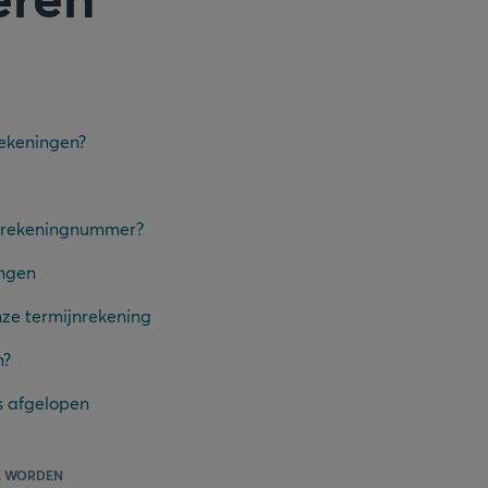
rekeningen?
htrekeningnummer?
ingen
nze termijnrekening
n?
s afgelopen
E WORDEN