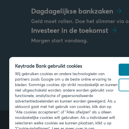
Dagdagelijkse bankzaken
Geld moet rollen. Doe het slimmer via o
Investeer in de toekomst
Morgen start vandaag.
Keytrade Bank gebruikt cookies
Stuur ons een bericht
Wij gebruiken cookies en andere technologieën van
info@keytradebank.com
partners zoals Google om u de beste online ervaring te
bieden. Sommige cookies zijn strikt noodzakelijk en kunnen
niet uitgeschakeld worden; andere worden gebruikt voor
functionele, analytische of gepersonaliseerde
advertentiedoeleinden en kunnen worden geweigerd. Als u
akkoord gaat met het gebruik van cookies, klik dan op
"Alle cookies accepteren"; of "Alles afwijzen" als u alleen
noodzakelijke cookies wilt gebruiken. Als u individueel wilt
selecteren welke cookies we kunnen plaatsen, klikt u op
"Cookie-instellingen". Lees er meer over in ons
© 2026 Keytrade Bank, Belgisch bijk