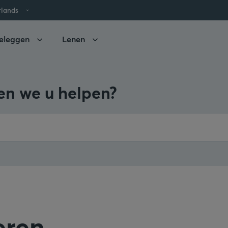
rlands
eleggen
Lenen
n we u helpen?
eren