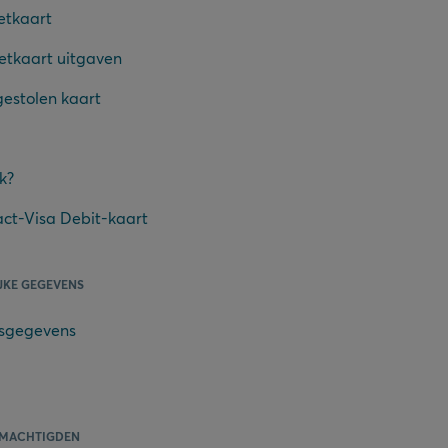
etkaart
etkaart uitgaven
gestolen kaart
k?
ct-Visa Debit-kaart
JKE GEGEVENS
nsgegevens
LMACHTIGDEN