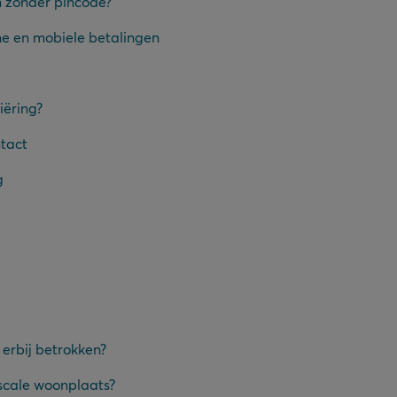
n zonder pincode?
ne en mobiele betalingen
iëring?
tact
g
 erbij betrokken?
scale woonplaats?