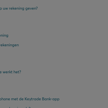
p uw rekening geven?
ening
rrekeningen
e werkt het?
tphone met de Keytrade Bank-app