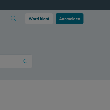
Zoekopdracht openen
Word klant
Aanmelden