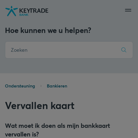
Naar
Naar
Naar
navigatie
aanmelden
inhoud
gaan
gaan
gaan
Hoe kunnen we u helpen?
Ondersteuning
Bankieren
Vervallen kaart
Wat moet ik doen als mijn bankkaart
vervallen is?