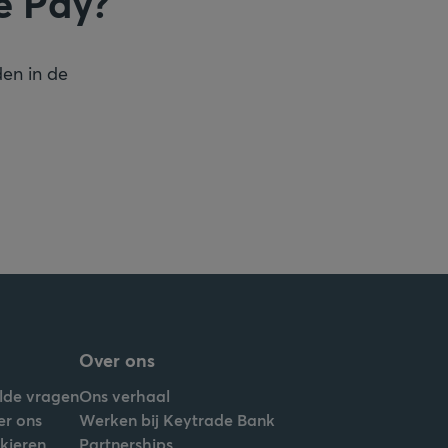
e Pay?
den in de
Over ons
lde vragen
Ons verhaal
er ons
Werken bij Keytrade Bank
nkieren
Partnerships