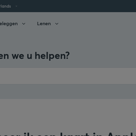
rlands
eleggen
Lenen
n we u helpen?