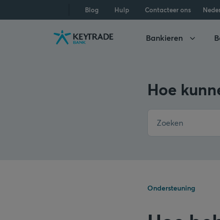
Naar
Naar
Naar
Blog
Hulp
Contacteer ons
Nede
navigatie
aanmelden
inhoud
gaan
gaan
gaan
Bankieren
B
Hoe kunne
Ondersteuning