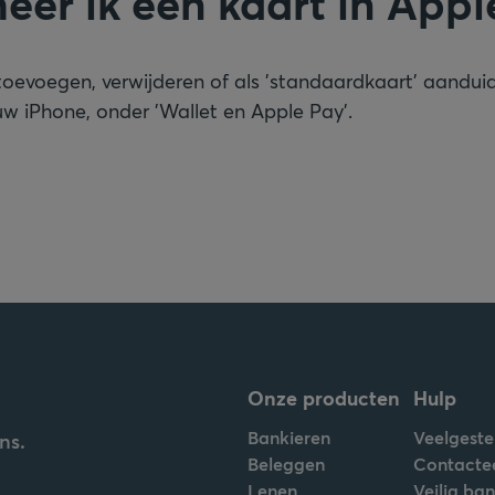
eer ik een kaart in Appl
toevoegen, verwijderen of als 'standaardkaart' aandui
 uw iPhone, onder 'Wallet en Apple Pay'.
Onze producten
Hulp
Bankieren
Veelgeste
ns.
Beleggen
Contacte
Lenen
Veilig ba