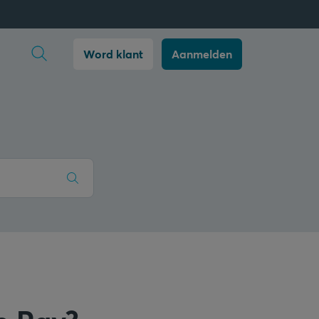
Zoekopdracht openen
Word klant
Aanmelden