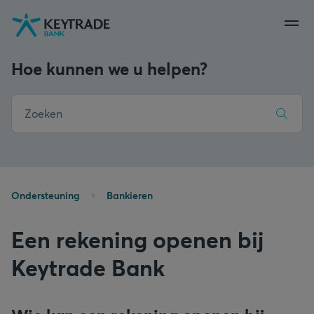
Naar
Naar
Naar
navigatie
aanmelden
inhoud
gaan
gaan
gaan
Hoe kunnen we u helpen?
Ondersteuning
Bankieren
Een rekening openen bij
Keytrade Bank