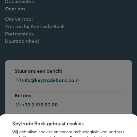
Documenten
Over ons
Ons verhaal
Werken bij Keytrade Bank
Partnerships
Duurzaamheid
Stuur ons een bericht
info@keytradebank.com
Bel ons
+32 2 679 90 00
Vragen?
Keytrade Bank gebruikt cookies
Veelgestelde vragen
Wij gebruiken cookies en andere technologieën van partners