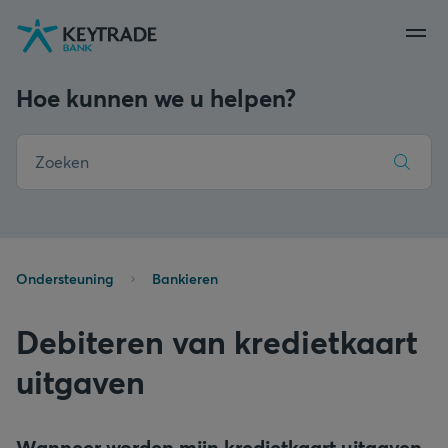
Naar
Naar
Naar
navigatie
aanmelden
inhoud
gaan
gaan
gaan
Hoe kunnen we u helpen?
Ondersteuning
Bankieren
Debiteren van kredietkaart
uitgaven
Wanneer worden mijn kredietkaart uitgaven