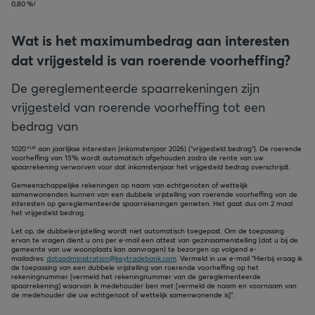
0,80
!
Wat is het maximumbedrag aan interesten
dat vrijgesteld is van roerende voorheffing?
De gereglementeerde spaarrekeningen zijn
vrijgesteld van roerende voorheffing tot een
bedrag van
1020
aan jaarlijkse interesten (inkomstenjaar
2026
) ("vrijgesteld bedrag"). De roerende
EUR
voorheffing van 15% wordt automatisch afgehouden zodra de rente van uw
spaarrekening verworven voor dat inkomstenjaar het vrijgesteld bedrag overschrijdt.
Gemeenschappelijke rekeningen op naam van echtgenoten of wettelijk
samenwonenden kunnen van een dubbele vrijstelling van roerende voorheffing van de
interesten op gereglementeerde spaarrekeningen genieten. Het gaat dus om 2 maal
het vrijgesteld bedrag.
Let op, de dubbelevrijstelling wordt niet automatisch toegepast. Om de toepassing
ervan te vragen dient u ons per e-mail een attest van gezinssamenstelling (dat u bij de
gemeente van uw woonplaats kan aanvragen) te bezorgen op volgend e-
mailadres:
dataadministration@keytradebank.com
. Vermeld in uw e-mail "Hierbij vraag ik
de toepassing van een dubbele vrijstelling van roerende voorheffing op het
rekeningnummer [vermeld het rekeningnummer van de gereglementeerde
spaarrekening] waarvan ik medehouder ben met [vermeld de naam en voornaam van
de medehouder die uw echtgenoot of wettelijk samenwonende is]".