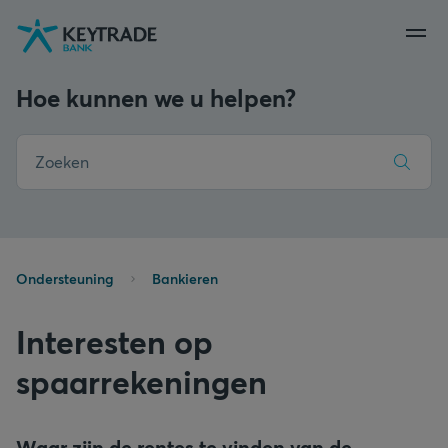
Naar
Naar
Naar
navigatie
aanmelden
inhoud
gaan
gaan
gaan
Hoe kunnen we u helpen?
Ondersteuning
Bankieren
Interesten op
spaarrekeningen
Waar zijn de rentes te vinden van de