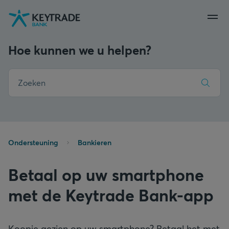
Naar
Naar
Naar
navigatie
aanmelden
inhoud
gaan
gaan
gaan
Hoe kunnen we u helpen?
Ondersteuning
Bankieren
Betaal op uw smartphone
met de Keytrade Bank-app
Koopje gezien op uw smartphone? Betaal het met