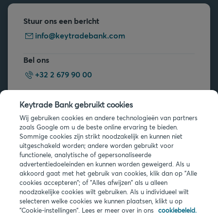
Stuur ons een bericht
info@keytradebank.com
Bel ons
+32 2 679 90 00
Vragen?
Keytrade Bank gebruikt cookies
Veelgestelde vragen
Wij gebruiken cookies en andere technologieën van partners
zoals Google om u de beste online ervaring te bieden.
Sommige cookies zijn strikt noodzakelijk en kunnen niet
uitgeschakeld worden; andere worden gebruikt voor
functionele, analytische of gepersonaliseerde
advertentiedoeleinden en kunnen worden geweigerd. Als u
akkoord gaat met het gebruik van cookies, klik dan op "Alle
Juridische info
cookies accepteren"; of "Alles afwijzen" als u alleen
noodzakelijke cookies wilt gebruiken. Als u individueel wilt
Privacy
selecteren welke cookies we kunnen plaatsen, klikt u op
Cookies
"Cookie-instellingen". Lees er meer over in ons
cookiebeleid.
PSD2