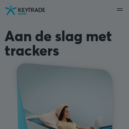
Naar
Naar
Naar
navigatie
aanmelden
inhoud
gaan
gaan
gaan
Aan de slag met
trackers