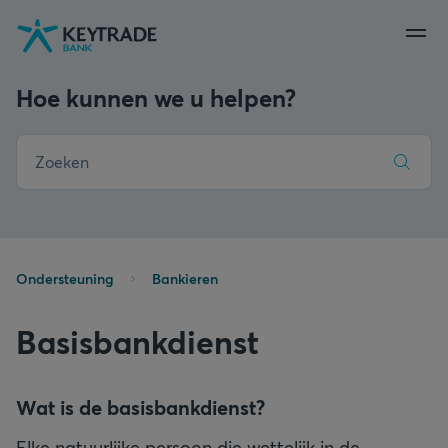
Naar
Naar
Naar
navigatie
aanmelden
inhoud
gaan
gaan
gaan
Hoe kunnen we u helpen?
Ondersteuning
Bankieren
Basisbankdienst
Wat is de basisbankdienst?
Elke natuurlijke persoon die wettelijk in de