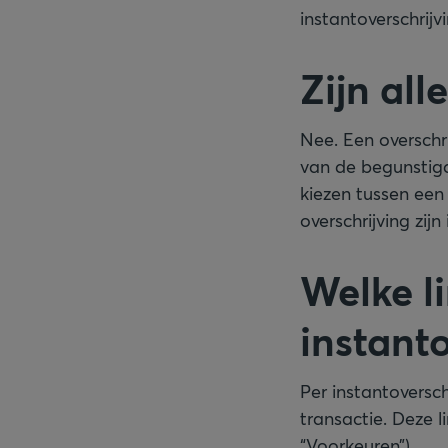
instantoverschrijvi
Zijn all
Nee. Een overschri
van de begunstigd
kiezen tussen een
overschrijving zij
Welke l
instant
Per instantoversc
transactie. Deze l
“Voorkeuren”).