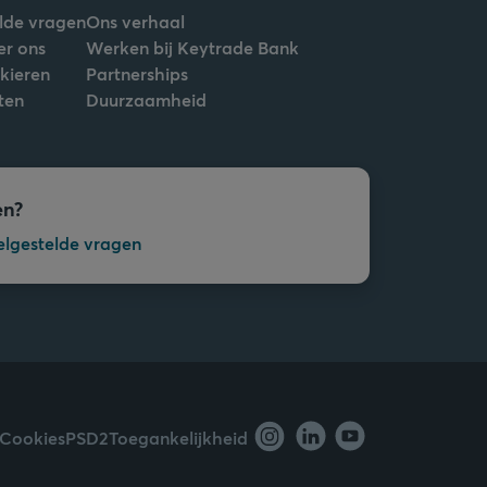
lde vragen
Ons verhaal
er ons
Werken bij Keytrade Bank
nkieren
Partnerships
ten
Duurzaamheid
en?
elgestelde vragen
Cookies
PSD2
Toegankelijkheid