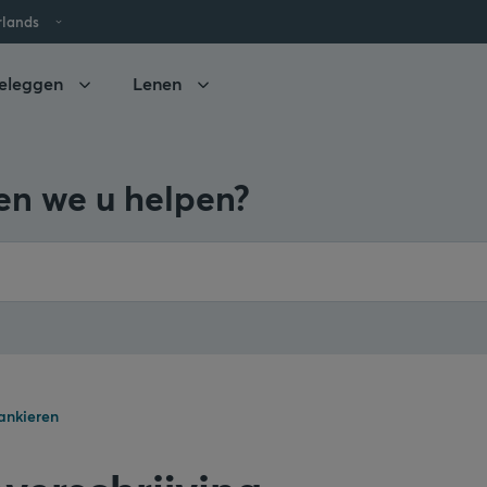
rlands
eleggen
Lenen
n we u helpen?
ankieren