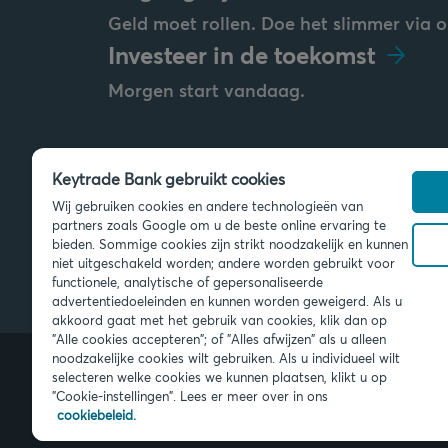
Geld moet rollen. Doe het slimmer via o
Investeer in de toekomst
Morgen start vandaag.
Keytrade Bank gebruikt cookies
Stuur ons een bericht
Wij gebruiken cookies en andere technologieën van
info@keytradebank.com
partners zoals Google om u de beste online ervaring te
bieden. Sommige cookies zijn strikt noodzakelijk en kunnen
niet uitgeschakeld worden; andere worden gebruikt voor
functionele, analytische of gepersonaliseerde
advertentiedoeleinden en kunnen worden geweigerd. Als u
akkoord gaat met het gebruik van cookies, klik dan op
"Alle cookies accepteren"; of "Alles afwijzen" als u alleen
noodzakelijke cookies wilt gebruiken. Als u individueel wilt
selecteren welke cookies we kunnen plaatsen, klikt u op
"Cookie-instellingen". Lees er meer over in ons
© 2026 Keytrade Bank, Belgisch bijk
Bank NV (Frankrijk), filiaal van Créd
cookiebeleid.