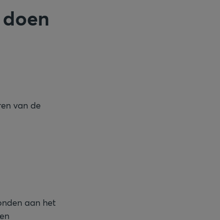
g doen
eren van de
bonden aan het
een