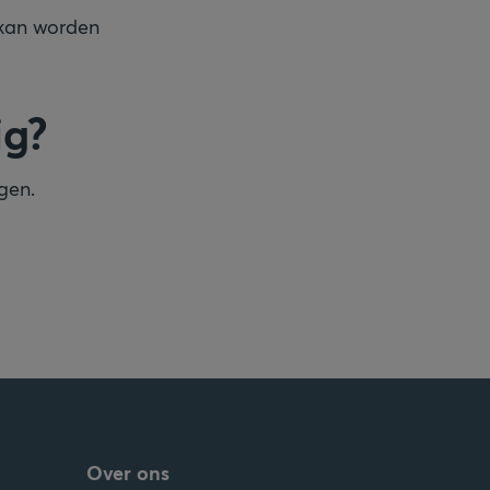
kan worden
ig?
ngen.
Over ons