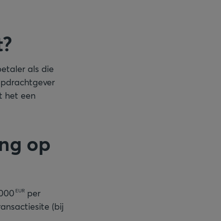
t?
etaler als die
opdrachtgever
t het een
ing op
000
per
EUR
nsactiesite (bij