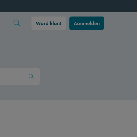
Zoekopdracht openen
Word klant
Aanmelden