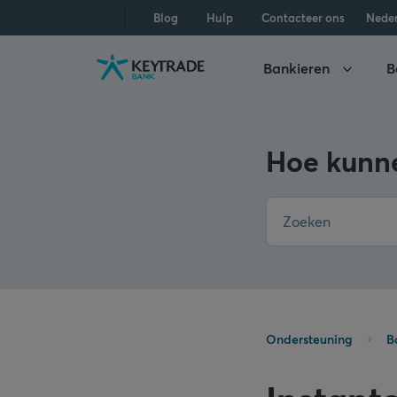
Naar
Naar
Naar
Blog
Hulp
Contacteer ons
Nede
navigatie
aanmelden
inhoud
gaan
gaan
gaan
Bankieren
B
Hoe kunne
Ondersteuning
B