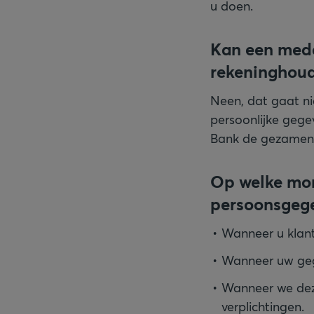
u doen.
Kan een mede
rekeninghoud
Neen, dat gaat ni
persoonlijke gege
Bank de gezamenli
Op welke mo
persoonsgegev
Wanneer u klan
Wanneer uw gege
Wanneer we deze
verplichtingen.