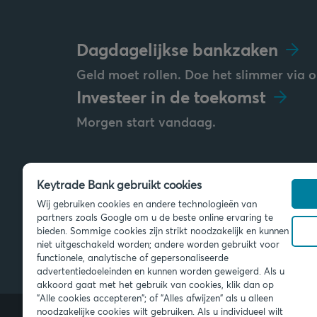
Dagdagelijkse bankzaken
Geld moet rollen. Doe het slimmer via o
Investeer in de toekomst
Morgen start vandaag.
Keytrade Bank gebruikt cookies
Stuur ons een bericht
Wij gebruiken cookies en andere technologieën van
info@keytradebank.com
partners zoals Google om u de beste online ervaring te
bieden. Sommige cookies zijn strikt noodzakelijk en kunnen
niet uitgeschakeld worden; andere worden gebruikt voor
functionele, analytische of gepersonaliseerde
advertentiedoeleinden en kunnen worden geweigerd. Als u
akkoord gaat met het gebruik van cookies, klik dan op
"Alle cookies accepteren"; of "Alles afwijzen" als u alleen
noodzakelijke cookies wilt gebruiken. Als u individueel wilt