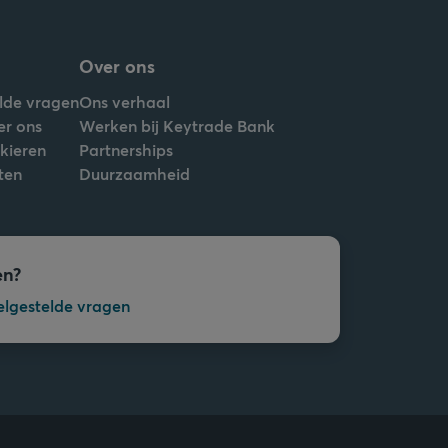
Over ons
lde vragen
Ons verhaal
er ons
Werken bij Keytrade Bank
nkieren
Partnerships
ten
Duurzaamheid
en?
elgestelde vragen