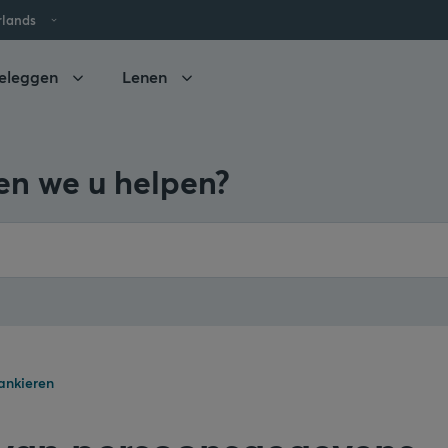
rlands
eleggen
Lenen
n we u helpen?
ankieren