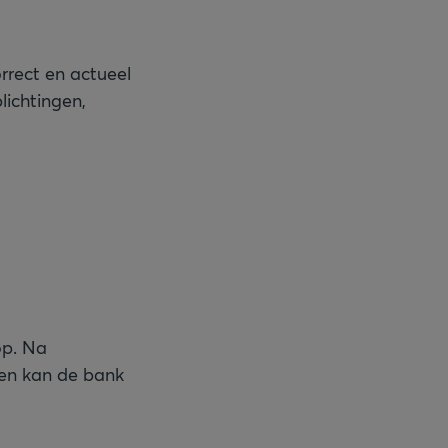
rect en actueel
lichtingen,
op. Na
en kan de bank