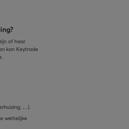
ning?
ijn of haar
dan kan Keytrade
s.
rhuizing, …).
e wettelijke