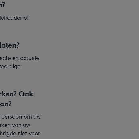
n?
dehouder of
daten?
recte en actuele
woordiger
erken? Ook
oon?
de persoon om uw
werken van uw
htigde niet voor