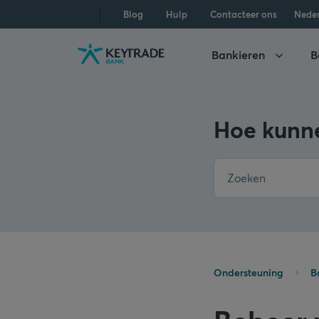
Naar
Naar
Naar
Blog
Hulp
Contacteer ons
Nede
navigatie
aanmelden
inhoud
gaan
gaan
gaan
Bankieren
B
Hoe kunne
Ondersteuning
B