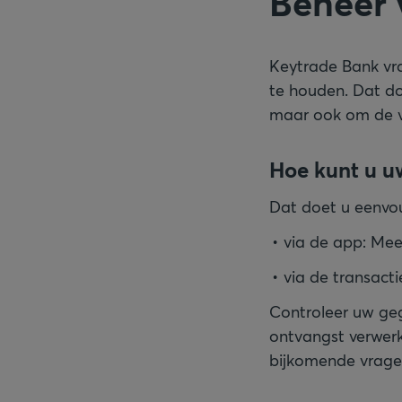
Beheer 
Keytrade Bank vr
te houden. Dat do
maar ook om de v
Hoe kunt u u
Dat doet u eenvo
via de app: Meer
via de transacti
Controleer uw geg
ontvangst verwer
bijkomende vragen