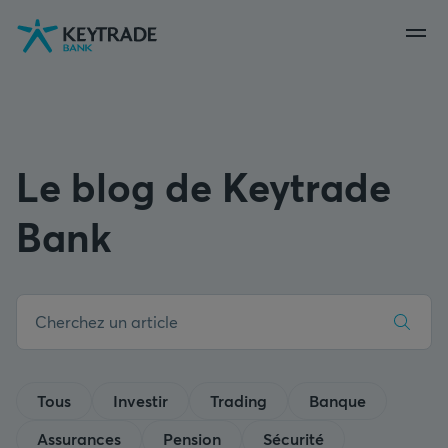
Aller
Aller
Aller
à
à
au
la
la
contenu
navigation
connexion
Le blog de Keytrade
Bank
Tous
Investir
Trading
Banque
Assurances
Pension
Sécurité