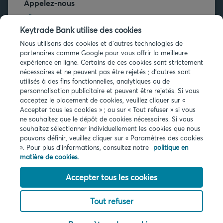
Appelez-nous
+32 2 679 90 00
Keytrade Bank utilise des cookies
Vous avez des questions ?
Nous utilisons des cookies et d'autres technologies de
partenaires comme Google pour vous offrir la meilleure
Questions fréquentes
expérience en ligne. Certains de ces cookies sont strictement
nécessaires et ne peuvent pas être rejetés ; d'autres sont
utilisés à des fins fonctionnelles, analytiques ou de
personnalisation publicitaire et peuvent être rejetés. Si vous
acceptez le placement de cookies, veuillez cliquer sur «
Accepter tous les cookies » ; ou sur « Tout refuser » si vous
ne souhaitez que le dépôt de cookies nécessaires. Si vous
Infos légales
souhaitez sélectionner individuellement les cookies que nous
pouvons définir, veuillez cliquer sur « Paramètres des cookies
Privacy
». Pour plus d'informations, consultez notre
politique en
Cookies
matière de cookies.
PSD2
Accessibilité
Accepter tous les cookies
Tout refuser
© 2026 Keytrade bank, succursale belge d'Arkéa Direct Bank SA (France),
filiale du Crédit Mutuel Arkéa