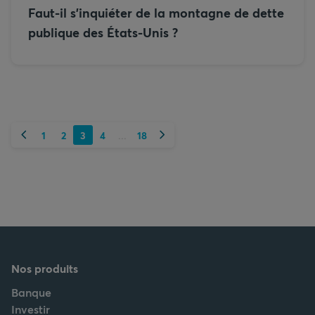
Faut-il s’inquiéter de la montagne de dette
publique des États-Unis ?
Précédent
Suivant
1
2
3
4
18
...
Nos produits
Banque
Investir