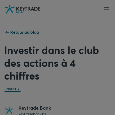
Aller
Aller
Aller
à
à
au
la
la
contenu
navigation
connexion
Retour au blog
Investir dans le club
des actions à 4
chiffres
INVESTIR
Keytrade Bank
keytradebank.be