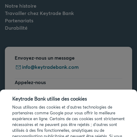
Notre histoire
Travailler chez Keytrade Bank
Partenariats
Durabilité
Envoyez-nous un message
info@keytradebank.com
Appelez-nous
+32 2 679 90 00
Keytrade Bank utilise des cookies
Vous avez des questions ?
Nous utilisons des cookies et d'autres technologies de
partenaires comme Google pour vous offrir la meilleure
Questions fréquentes
expérience en ligne. Certains de ces cookies sont strictement
nécessaires et ne peuvent pas être rejetés ; d'autres sont
utilisés à des fins fonctionnelles, analytiques ou de
personnalisation publicitaire et peuvent être rejetés. Si vous