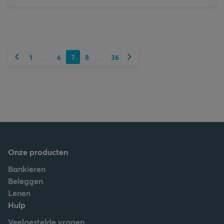
Vorige
Volgende
1
6
7
8
36
...
...
Onze producten
Bankieren
Beleggen
Lenen
Hulp
Veelgestelde vragen