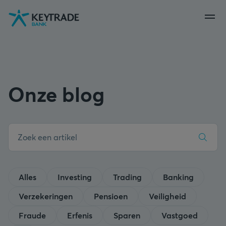
Naar
Naar
Naar
navigatie
aanmelden
inhoud
gaan
gaan
gaan
Onze blog
Alles
Investing
Trading
Banking
Verzekeringen
Pensioen
Veiligheid
Fraude
Erfenis
Sparen
Vastgoed