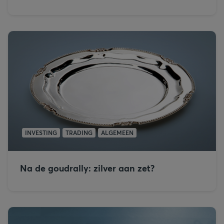
INVESTING
TRADING
ALGEMEEN
Na de goudrally: zilver aan zet?