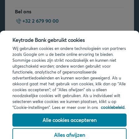
Bel ons
+32 2 679 90 00
Vragen?
Keytrade Bank gebruikt cookies
Veelgestelde vragen
Wij gebruiken cookies en andere technologieën van partners
zoals Google om u de beste online ervaring te bieden.
Sommige cookies zijn strikt noodzakelijk en kunnen niet
uitgeschakeld worden; andere worden gebruikt voor
functionele, analytische of gepersonaliseerde
advertentiedoeleinden en kunnen worden geweigerd. Als u
akkoord gaat met het gebruik van cookies, klik dan op "Alle
Juridische info
cookies accepteren"; of "Alles afwijzen" als u alleen
noodzakelijke cookies wilt gebruiken. Als u individueel wilt
Privacy
selecteren welke cookies we kunnen plaatsen, klikt u op
Cookies
"Cookie-instellingen". Lees er meer over in ons
cookiebeleid.
PSD2
Toegankelijkheid
Alle cookies accepteren
Alles afwijzen
© 2026 Keytrade Bank, Belgisch bijkantoor van Arkéa Direct Bank NV