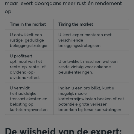
maar levert doorgaans meer rust én rendement
op.
empty-header
Time in the market
empty-header
Timing the market
U ontwikkelt een
U leert experimenteren met
rustige, geduldige
verschillende
beleggingsstrategie.
beleggingsstrategieën.
U profiteert
optimaal van het
U ontwikkelt misschien wel een
rente-op-rente- of
zesde zintuig voor nakende
dividend-op-
beurskenteringen.
dividend-effect.
U vermijdt
Indien u een pro blijkt, kunt u
herhaaldelijke
mogelijk mooie
transactiekosten en
kortetermijnwinsten boeken of net
belasting op
potentiële grote verliezen
kortetermijnwinsten.
beperken bij forse koersdalingen.
De wijsheid van de expert: