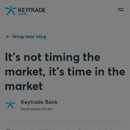
Naar
Naar
Naar
navigatie
aanmelden
inhoud
gaan
gaan
gaan
Terug naar blog
It's not timing the
market, it's time in the
market
Keytrade Bank
keytradebank.be