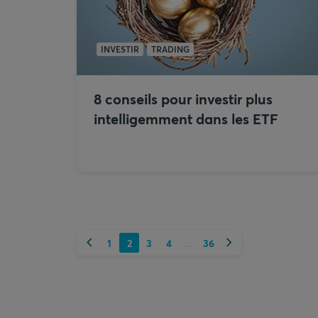
INVESTIR
TRADING
8 conseils pour investir plus
intelligemment dans les ETF
Précédent
Suivant
1
2
3
4
36
...