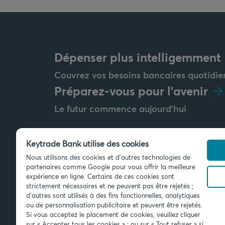
Dépenser plus intelligemment
Couvrez vos besoins bancaires quotidie
Préparez-vous pour l'avenir
Le futur commence aujourd'hui
Keytrade Bank utilise des cookies
Nous utilisons des cookies et d'autres technologies de
Envoyez-nous un message
partenaires comme Google pour vous offrir la meilleure
info@keytradebank.com
expérience en ligne. Certains de ces cookies sont
strictement nécessaires et ne peuvent pas être rejetés ;
d'autres sont utilisés à des fins fonctionnelles, analytiques
ou de personnalisation publicitaire et peuvent être rejetés.
Si vous acceptez le placement de cookies, veuillez cliquer
sur « Accepter tous les cookies » ; ou sur « Tout refuser » si