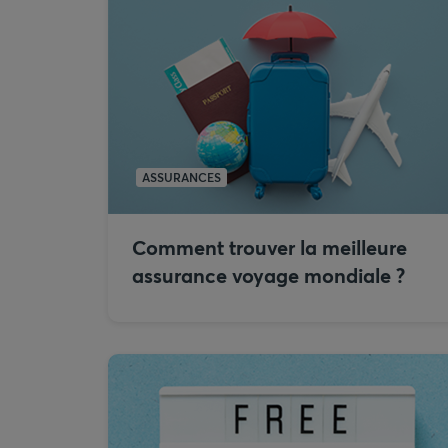
ASSURANCES
Comment trouver la meilleure
assurance voyage mondiale ?