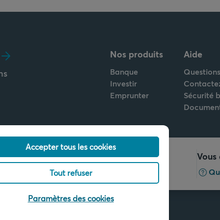
Nos produits
Aide
Banque
Questions
ns
Investir
Contacte
Emprunter
Sécurité 
Documen
Accepter tous les cookies
Appelez-nous
Vous 
+32 2 679 90 00
Qu
Tout refuser
Paramètres des cookies