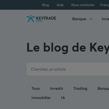
Aller
Aller
Aller
Blog
Aide
Nous contacter
Franç
à
à
au
la
la
contenu
Banque
Inve
navigation
connexion
Le blog de Ke
Tous
Investir
Trading
Banq
Immobilier
IA