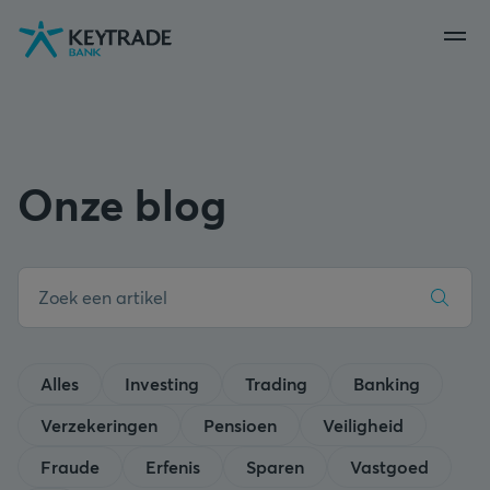
Naar
Naar
Naar
navigatie
aanmelden
inhoud
gaan
gaan
gaan
Onze blog
Alles
Investing
Trading
Banking
Verzekeringen
Pensioen
Veiligheid
Fraude
Erfenis
Sparen
Vastgoed