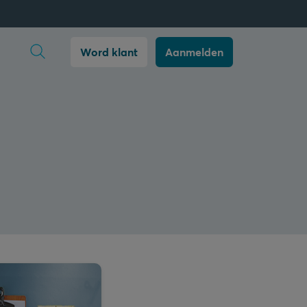
Zoekopdracht openen
Word klant
Aanmelden