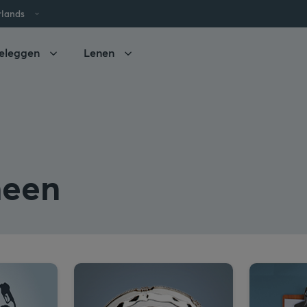
rlands
eleggen
Lenen
een