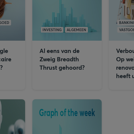
GOED
BANKIN
INVESTING
ALGEMEEN
VASTGO
ngle
Al eens van de
Verbo
aire
Zweig Breadth
Op we
n?
Thrust gehoord?
renova
heeft 