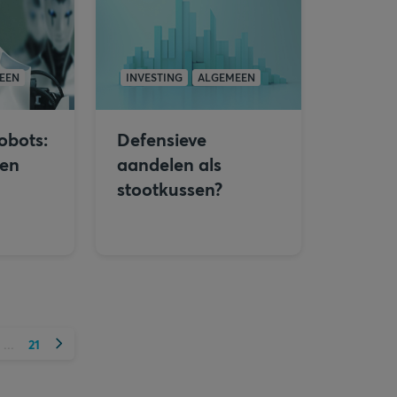
EEN
INVESTING
ALGEMEEN
obots:
Defensieve
den
aandelen als
stootkussen?
Volgende
21
...