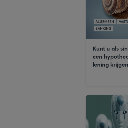
ALGEMEEN
VAST
BANKING
Kunt u als si
een hypothec
lening krijge