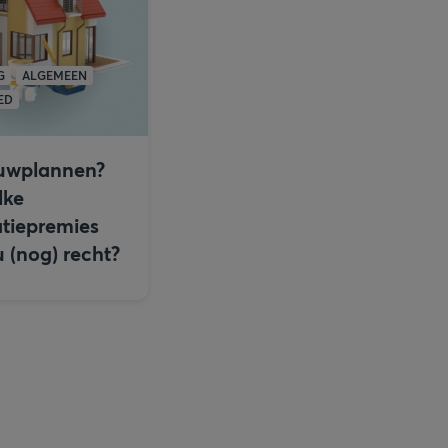
G
ALGEMEEN
ED
uwplannen?
lke
tiepremies
u (nog) recht?