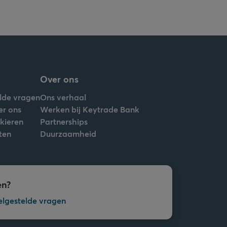
Over ons
lde vragen
Ons verhaal
er ons
Werken bij Keytrade Bank
nkieren
Partnerships
ten
Duurzaamheid
en?
elgestelde vragen