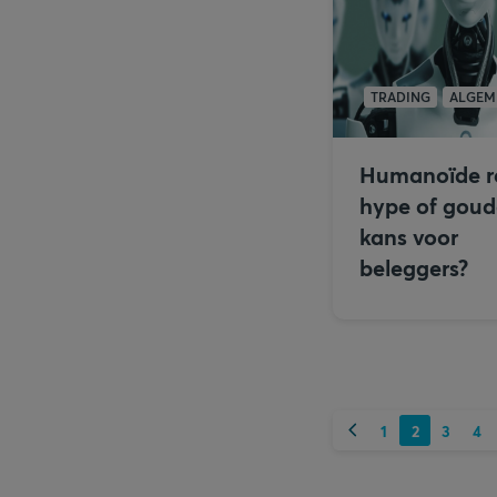
TRADING
ALGEM
Humanoïde r
hype of gou
kans voor
beleggers?
Vorige
1
2
3
4