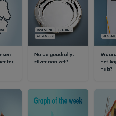
ING
INVESTING
TRADING
ALGEMEEN
ALGEME
ansen
Na de goudrally:
Waarop
sector
zilver aan zet?
het ko
huis?