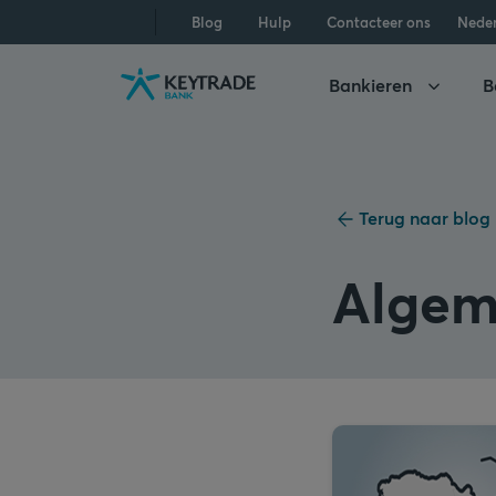
Naar
Naar
Naar
Blog
Hulp
Contacteer ons
Nede
navigatie
aanmelden
inhoud
gaan
gaan
gaan
Bankieren
B
Terug naar blog
Algem