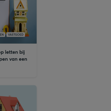
EN
VASTGOED
 letten bij
pen van een